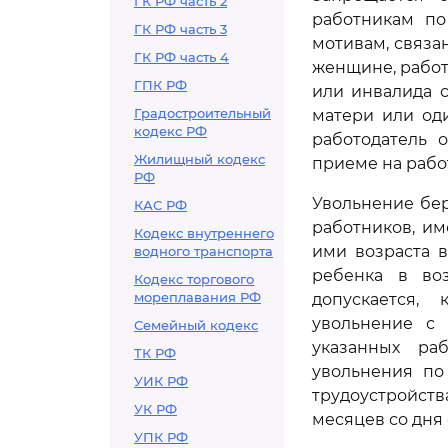
ГК РФ часть 2
работникам по
ГК РФ часть 3
мотивам, связа
ГК РФ часть 4
женщине, работ
ГПК РФ
или инвалида с
Градостроительный
матери или од
кодекс РФ
работодатель 
Жилищный кодекс
приеме на рабо
РФ
Увольнение бер
КАС РФ
работников, им
Кодекс внутреннего
ими возраста 
водного транспорта
ребенка в воз
Кодекс торгового
мореплавания РФ
допускается,
увольнение с 
Семейный кодекс
указанных ра
ТК РФ
увольнения по
УИК РФ
трудоустройств
УК РФ
месяцев со дня 
УПК РФ