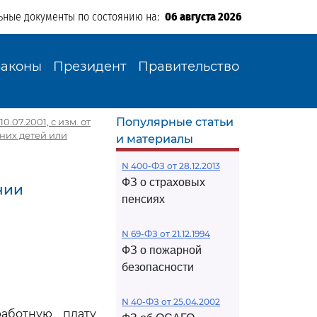
ьные документы по состоянию на:
06 августа 2026
Законы
Президент
Правительство
Популярные статьи
0.07.2001, с изм. от
них детей или
и материалы
N 400-ФЗ от 28.12.2013
ФЗ о страховых
нии
пенсиях
N 69-ФЗ от 21.12.1994
ФЗ о пожарной
безопасности
N 40-ФЗ от 25.04.2002
аботную плату