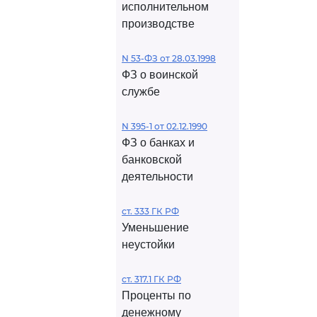
исполнительном
производстве
N 53-ФЗ от 28.03.1998
ФЗ о воинской
службе
N 395-1 от 02.12.1990
ФЗ о банках и
банковской
деятельности
ст. 333 ГК РФ
Уменьшение
неустойки
ст. 317.1 ГК РФ
Проценты по
денежному