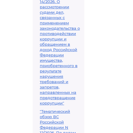
14/2026. О
рассмотрении
судами дел,
связанных с
применением
законодательства о
противодействии
коррупции и
обращением в
доход Российской
Федерации
имущества,
приобретенного в
результате
нарушения
требований и
запретов,
направленных на
предотвращение
коррупции"
"Тематический
обзор ВС
Российской
Федерации N
12/2026. По делам,