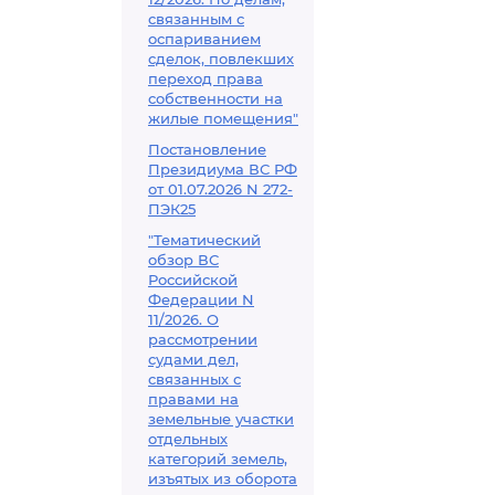
связанным с
оспариванием
сделок, повлекших
переход права
собственности на
жилые помещения"
Постановление
Президиума ВС РФ
от 01.07.2026 N 272-
ПЭК25
"Тематический
обзор ВС
Российской
Федерации N
11/2026. О
рассмотрении
судами дел,
связанных с
правами на
земельные участки
отдельных
категорий земель,
изъятых из оборота