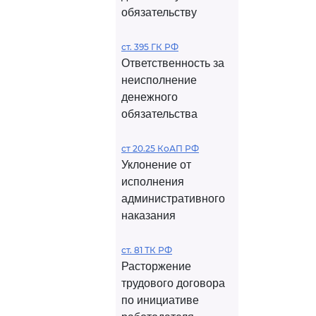
обязательству
ст. 395 ГК РФ
Ответственность за
неисполнение
денежного
обязательства
ст 20.25 КоАП РФ
Уклонение от
исполнения
административного
наказания
ст. 81 ТК РФ
Расторжение
трудового договора
по инициативе