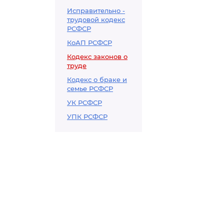
Исправительно -
трудовой кодекс
РСФСР
КоАП РСФСР
Кодекс законов о
труде
Кодекс о браке и
семье РСФСР
УК РСФСР
УПК РСФСР