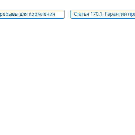
Перерывы для кормления
Статья 170.1. Гарантии пр
прохождении обязательн
диспансерного обследов
беременными женщинам