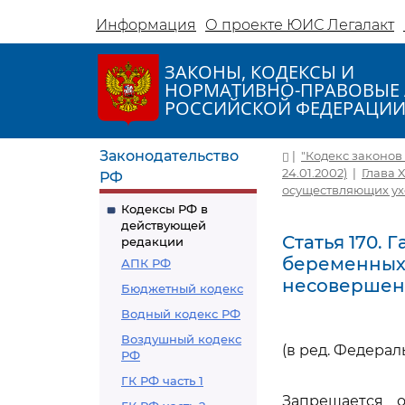
Информация
О проекте ЮИС Легалакт
ЗАКОНЫ, КОДЕКСЫ И
НОРМАТИВНО-ПРАВОВЫЕ 
РОССИЙСКОЙ ФЕДЕРАЦИ
Законодательство
|
"Кодекс законов о
24.01.2002)
|
Глава 
РФ
осуществляющих ух
Кодексы РФ в
действующей
Статья 170.
редакции
беременных
АПК РФ
несовершен
Бюджетный кодекс
Водный кодекс РФ
Воздушный кодекс
(в ред. Федерал
РФ
ГК РФ часть 1
Запрещается 