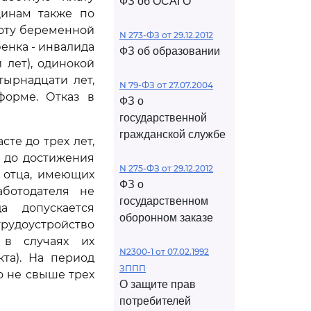
ФЗ об ОСАГО
щинам также по
боту беременной
N 273-ФЗ от 29.12.2012
енка - инвалида
ФЗ об образовании
 лет), одинокой
ырнадцати лет,
N 79-ФЗ от 27.07.2004
форме. Отказ в
ФЗ о
государственной
гражданской службе
те до трех лет,
а до достижения
N 275-ФЗ от 29.12.2012
 отца, имеющих
ФЗ о
аботодателя не
государственном
а допускается
оборонном заказе
рудоустройство
 в случаях их
N2300-1 от 07.02.1992
та). На период
ЗППП
о не свыше трех
О защите прав
потребителей