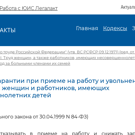
Актуал
Работа с ЮИС Легалакт
Главная
Кодексы
АКТЫ
И
 труде Российской Федерации" (утв. ВС РСФСР 09.12.1971) (ред. от 1
XI. Труд женщин, а также работников, имеющих несовершеннолет
од за больными членами их семей
 Гарантии при приеме на работу и увольне
 женщин и работников, имеющих
нолетних детей
ьного закона от 30.04.1999 N 84-ФЗ)
отказывать в приеме на работу и снижать зар