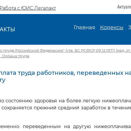
Актуал
Работа с ЮИС Легалакт
Главная
Кодексы
АКТЫ
И
 труде Российской Федерации" (утв. ВС РСФСР 09.12.1971) (ред. от 1
X. Охрана труда
 Оплата труда работников, переведенных н
ту
по состоянию здоровья на более легкую нижеоплач
 сохраняется прежний средний заработок в течение
ременно переведенным на другую нижеоплачив