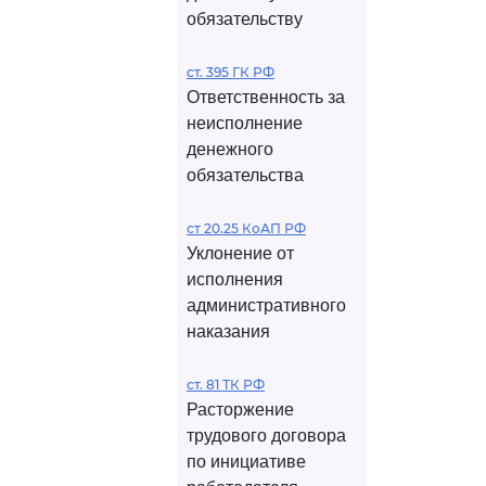
обязательству
ст. 395 ГК РФ
Ответственность за
неисполнение
денежного
обязательства
ст 20.25 КоАП РФ
Уклонение от
исполнения
административного
наказания
ст. 81 ТК РФ
Расторжение
трудового договора
по инициативе