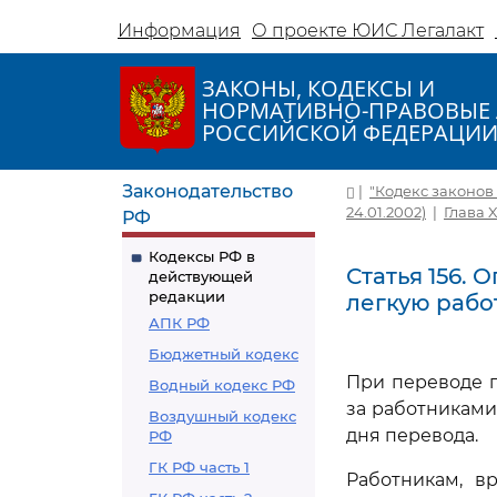
Информация
О проекте ЮИС Легалакт
ЗАКОНЫ, КОДЕКСЫ И
НОРМАТИВНО-ПРАВОВЫЕ 
РОССИЙСКОЙ ФЕДЕРАЦИ
Законодательство
|
"Кодекс законов о
24.01.2002)
|
Глава 
РФ
Кодексы РФ в
Статья 156.
действующей
редакции
легкую рабо
АПК РФ
Бюджетный кодекс
При переводе 
Водный кодекс РФ
за работниками
Воздушный кодекс
дня перевода.
РФ
ГК РФ часть 1
Работникам, в