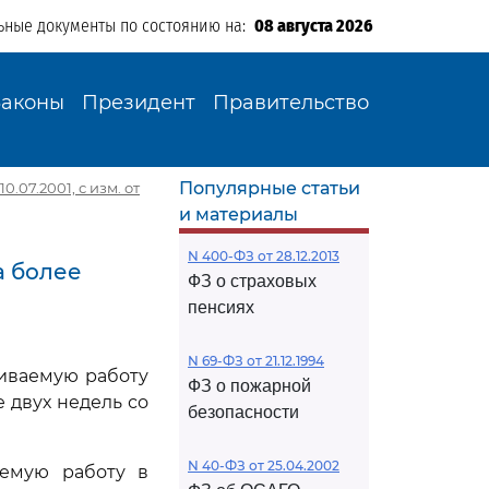
ьные документы по состоянию на:
08 августа 2026
Законы
Президент
Правительство
Популярные статьи
0.07.2001, с изм. от
и материалы
N 400-ФЗ от 28.12.2013
а более
ФЗ о страховых
пенсиях
N 69-ФЗ от 21.12.1994
иваемую работу
ФЗ о пожарной
 двух недель со
безопасности
N 40-ФЗ от 25.04.2002
аемую работу в