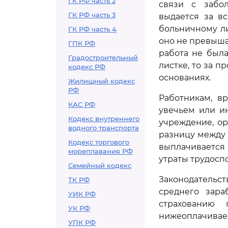
ГК РФ часть 2
связи с забо
ГК РФ часть 3
выдается за в
больничному ли
ГК РФ часть 4
оно не превыша
ГПК РФ
работа не был
Градостроительный
листке, то за 
кодекс РФ
основаниях.
Жилищный кодекс
РФ
Работникам, в
КАС РФ
увечьем или и
Кодекс внутреннего
учреждение, ор
водного транспорта
разницу между 
Кодекс торгового
выплачивается
мореплавания РФ
утраты трудосп
Семейный кодекс
Законодательст
ТК РФ
среднего зара
УИК РФ
страхованию
УК РФ
нижеоплачивае
УПК РФ