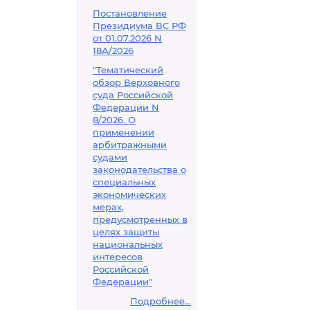
Постановление
Президиума ВС РФ
от 01.07.2026 N
18А/2026
"Тематический
обзор Верховного
суда Российской
Федерации N
8/2026. О
применении
арбитражными
судами
законодательства о
специальных
экономических
мерах,
предусмотренных в
целях защиты
национальных
интересов
Российской
Федерации"
Подробнее...