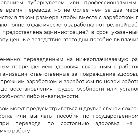
леванием туберкулезом или профессиональным 
се время перевода, но не более чем за два меся
стку в таком размере, чтобы вместе с заработком 
ло полного фактического заработка по прежней рабо
а предоставлена администрацией в срок, указанны
пропущенные вследствие этого дни пособие выплачи
ременно переведенным на нижеоплачиваемую ра
ным повреждением здоровья, связанным с работой
ганизация, ответственные за повреждение здоров
прежним заработком и заработком по новой работе
 до восстановления трудоспособности или устано
особности либо инвалидности.
вом могут предусматриваться и другие случаи сохр
ботка или выплаты пособия по государственно
 при переводе по состоянию здоровья на 
мую работу.