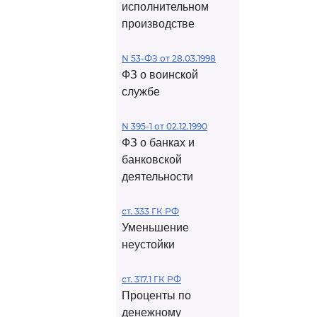
исполнительном
производстве
N 53-ФЗ от 28.03.1998
ФЗ о воинской
службе
N 395-1 от 02.12.1990
ФЗ о банках и
банковской
деятельности
ст. 333 ГК РФ
Уменьшение
неустойки
ст. 317.1 ГК РФ
Проценты по
денежному