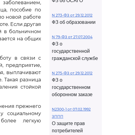
ФЗ об ОСАГО
заболеванием,
ца, пособие по
N 273-ФЗ от 29.12.2012
по новой работе
ФЗ об образовании
те. Если другая
й в больничном
N 79-ФЗ от 27.07.2004
вается на общих
ФЗ о
государственной
боту в связи с
гражданской службе
, предприятие,
ья, выплачивают
N 275-ФЗ от 29.12.2012
. Такая разница
ФЗ о
вления стойкой
государственном
оборонном заказе
анения прежнего
N2300-1 от 07.02.1992
му социальному
ЗППП
более легкую
О защите прав
потребителей