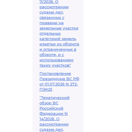
11/2026. О
рассмотрении
судами дел,
связанных с
правами на
земельные участки
отдельных
категорий земель,
изъятых из оборота
и ограниченных в
обороте, и с
использованием
таких участков"
Постановление
Президиума ВС РФ
от 01.07.2026 N 272-
ПЭК25
"Тематический
обзор ВС
Российской
Федерации N
14/2026. О
рассмотрении
судами дел,