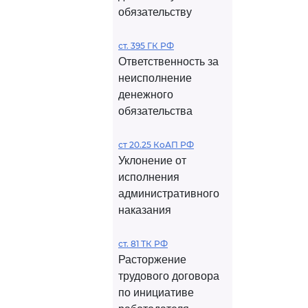
обязательству
ст. 395 ГК РФ
Ответственность за
неисполнение
денежного
обязательства
ст 20.25 КоАП РФ
Уклонение от
исполнения
административного
наказания
ст. 81 ТК РФ
Расторжение
трудового договора
по инициативе