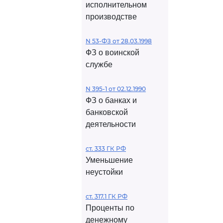
исполнительном
производстве
N 53-ФЗ от 28.03.1998
ФЗ о воинской
службе
N 395-1 от 02.12.1990
ФЗ о банках и
банковской
деятельности
ст. 333 ГК РФ
Уменьшение
неустойки
ст. 317.1 ГК РФ
Проценты по
денежному