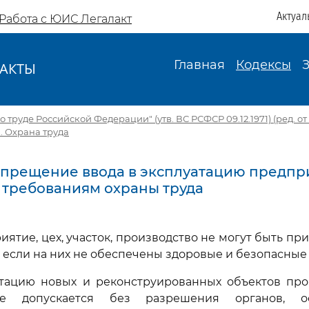
Актуал
Работа с ЮИС Легалакт
Главная
Кодексы
АКТЫ
И
 труде Российской Федерации" (утв. ВС РСФСР 09.12.1971) (ред. от 1
X. Охрана труда
 Запрещение ввода в эксплуатацию предпр
требованиям охраны труда
иятие, цех, участок, производство не могут быть пр
, если на них не обеспечены здоровые и безопасные 
атацию новых и реконструированных объектов про
е допускается без разрешения органов, о