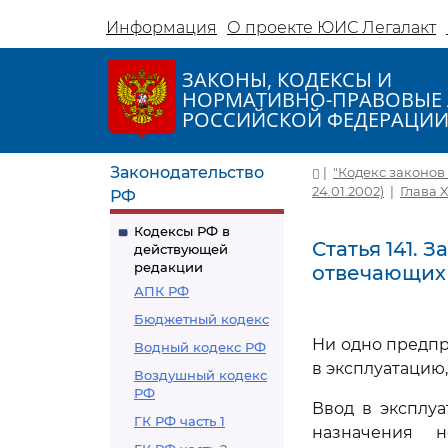
Информация
О проекте ЮИС Легалакт
ЗАКОНЫ, КОДЕКСЫ И
НОРМАТИВНО-ПРАВОВЫЕ 
РОССИЙСКОЙ ФЕДЕРАЦИ
Законодательство
|
"Кодекс законов о
24.01.2002)
|
Глава 
РФ
Кодексы РФ в
Статья 141.
действующей
редакции
отвечающих 
АПК РФ
Бюджетный кодекс
Ни одно предпр
Водный кодекс РФ
в эксплуатацию
Воздушный кодекс
РФ
Ввод в эксплу
ГК РФ часть 1
назначения н