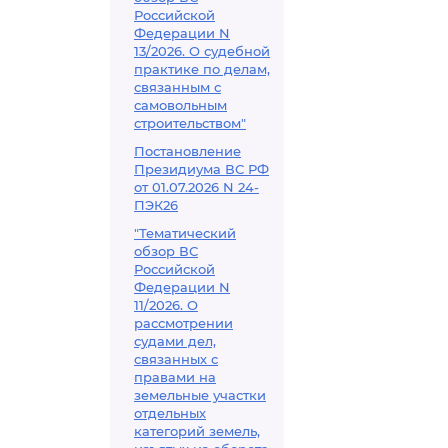
Российской
Федерации N
13/2026. О судебной
практике по делам,
связанным с
самовольным
строительством"
Постановление
Президиума ВС РФ
от 01.07.2026 N 24-
ПЭК26
"Тематический
обзор ВС
Российской
Федерации N
11/2026. О
рассмотрении
судами дел,
связанных с
правами на
земельные участки
отдельных
категорий земель,