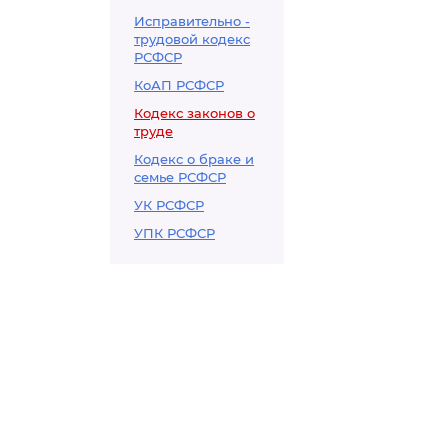
Исправительно -
трудовой кодекс
РСФСР
КоАП РСФСР
Кодекс законов о
труде
Кодекс о браке и
семье РСФСР
УК РСФСР
УПК РСФСР