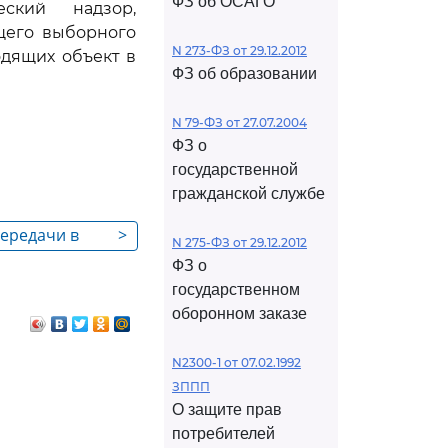
ФЗ об ОСАГО
еский надзор,
щего выборного
N 273-ФЗ от 29.12.2012
одящих объект в
ФЗ об образовании
N 79-ФЗ от 27.07.2004
ФЗ о
государственной
гражданской службе
передачи в
>
N 275-ФЗ от 29.12.2012
образцов
ФЗ о
оборудования,
государственном
ниям охраны
оборонном заказе
N2300-1 от 07.02.1992
ЗППП
О защите прав
потребителей