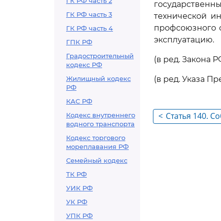
ГК РФ часть 2
государствен
ГК РФ часть 3
технической и
профсоюзного о
ГК РФ часть 4
эксплуатацию.
ГПК РФ
Градостроительный
(в ред. Закона РФ
кодекс РФ
Жилищный кодекс
(в ред. Указа П
РФ
КАС РФ
<
Статья 140. 
Кодекс внутреннего
водного транспорта
охраны труда 
Кодекс торгового
эксплуатации
мореплавания РФ
сооружений и
Семейный кодекс
ТК РФ
УИК РФ
УК РФ
УПК РФ