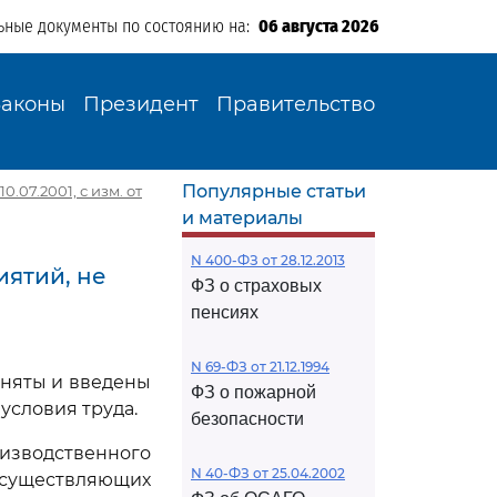
ьные документы по состоянию на:
06 августа 2026
Законы
Президент
Правительство
Популярные статьи
0.07.2001, с изм. от
и материалы
N 400-ФЗ от 28.12.2013
иятий, не
ФЗ о страховых
пенсиях
N 69-ФЗ от 21.12.1994
иняты и введены
ФЗ о пожарной
условия труда.
безопасности
изводственного
N 40-ФЗ от 25.04.2002
существляющих