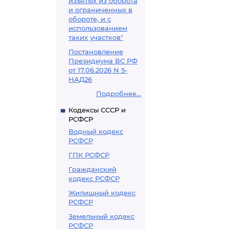
изъятых из оборота
и ограниченных в
обороте, и с
использованием
таких участков"
Постановление
Президиума ВС РФ
от 17.06.2026 N 5-
НАД26
Подробнее...
Кодексы СССР и
РСФСР
Водный кодекс
РСФСР
ГПК РСФСР
Гражданский
кодекс РСФСР
Жилищный кодекс
РСФСР
Земельный кодекс
РСФСР