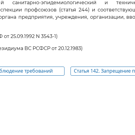
ный санитарно-эпидемиологический и технич
нспекции профсоюзов (статья 244) и соответствую
ргана предприятия, учреждения, организации, вв
 от 25.09.1992 N 3543-1)
резидиума ВС РСФСР от 20.12.1983)
Соблюдение требований
Статья 142. Запрещение 
при строительстве и
серийное производство 
 производственных зданий,
новых машин и другого 
 оборудования
не отвечающего требова
труда