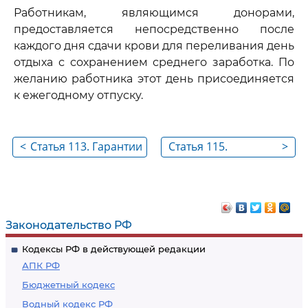
Работникам, являющимся донорами,
предоставляется непосредственно после
каждого дня сдачи крови для переливания день
отдыха с сохранением среднего заработка. По
желанию работника этот день присоединяется
к ежегодному отпуску.
<
Статья 113. Гарантии
Статья 115.
>
для работников,
Гарантии для
направляемых на
работников -
обследование в
изобретателей и
медицинские
рационализаторов
Законодательство РФ
учреждения
Кодексы РФ в действующей редакции
АПК РФ
Бюджетный кодекс
Водный кодекс РФ