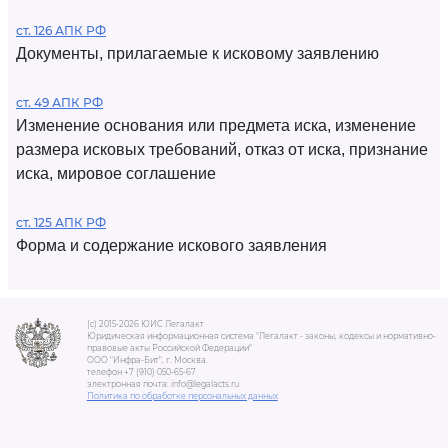
ст. 126 АПК РФ
Документы, прилагаемые к исковому заявлению
ст. 49 АПК РФ
Изменение основания или предмета иска, изменение
размера исковых требований, отказ от иска, признание
иска, мировое соглашение
ст. 125 АПК РФ
Форма и содержание искового заявления
(c) 2015-2026 ЮИС Легалакт
Юридическая информационная система "Легалакт - законы, кодексы и нормативно-
правовые акты Российской Федерации"
ООО "Инфра-Бит", г. Москва.
телефон +7 (910) 050-65-67
электронная почта: info@legalacts.ru
Политика по обработке персональных данных