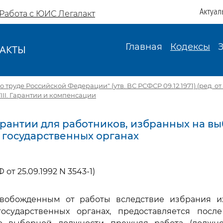
Актуал
Работа с ЮИС Легалакт
Главная
Кодексы
АКТЫ
И
 труде Российской Федерации" (утв. ВС РСФСР 09.12.1971) (ред. от 1
VIII. Гарантии и компенсации
 Гарантии для работников, избранных на в
 государственных органах
 от 25.09.1992 N 3543-1)
свобожденным от работы вследствие избрания 
осударственных органах, предоставляется посл