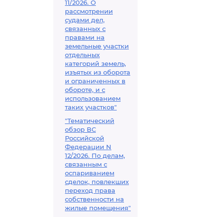
11/2026. О
рассмотрении
судами дел,
связанных с
правами на
земельные участки
отдельных
категорий земель,
изъятых из оборота
и ограниченных в
обороте, и с
использованием
таких участков"
"Тематический
обзор ВС
Российской
Федерации N
12/2026. По делам,
связанным с
оспариванием
сделок, повлекших
переход права
собственности на
жилые помещения"