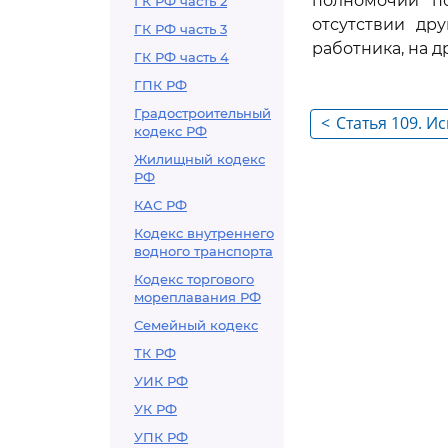
полномочий по
ГК РФ часть 2
отсутствии др
ГК РФ часть 3
работника, на 
ГК РФ часть 4
ГПК РФ
Градостроительный
<
Статья 109. И
кодекс РФ
Жилищный кодекс
РФ
КАС РФ
Кодекс внутреннего
водного транспорта
Кодекс торгового
мореплавания РФ
Семейный кодекс
ТК РФ
УИК РФ
УК РФ
УПК РФ