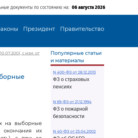
ьные документы по состоянию на:
06 августа 2026
Законы
Президент
Правительство
Популярные статьи
0.07.2001, с изм. от
и материалы
N 400-ФЗ от 28.12.2013
ыборные
ФЗ о страховых
пенсиях
N 69-ФЗ от 21.12.1994
ФЗ о пожарной
безопасности
их на выборные
е окончания их
N 40-ФЗ от 25.04.2002