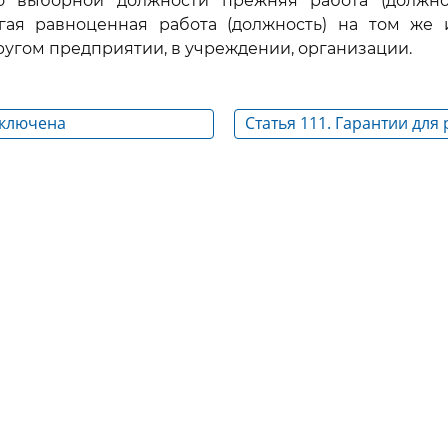
 выборной должности прежняя работа (должно
угая равноценная работа (должность) на том же и
другом предприятии, в учреждении, организации.
сключена
Статья 111. Гарантии для
время выполнения госуд
или общественных обяза