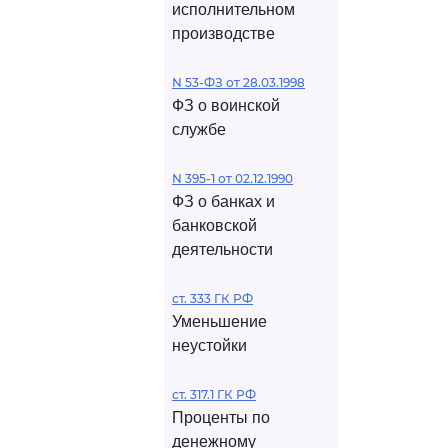
исполнительном
производстве
N 53-ФЗ от 28.03.1998
ФЗ о воинской
службе
N 395-1 от 02.12.1990
ФЗ о банках и
банковской
деятельности
ст. 333 ГК РФ
Уменьшение
неустойки
ст. 317.1 ГК РФ
Проценты по
денежному