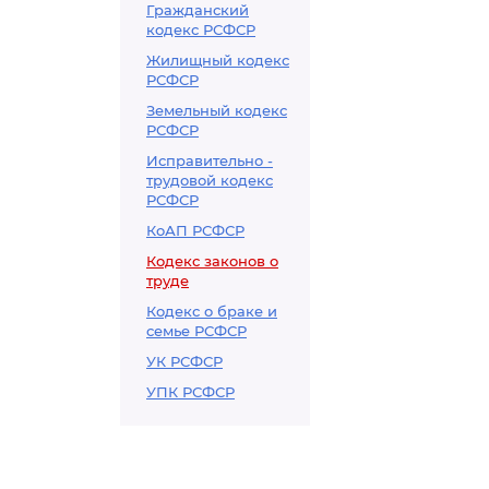
Гражданский
кодекс РСФСР
Жилищный кодекс
РСФСР
Земельный кодекс
РСФСР
Исправительно -
трудовой кодекс
РСФСР
КоАП РСФСР
Кодекс законов о
труде
Кодекс о браке и
семье РСФСР
УК РСФСР
УПК РСФСР