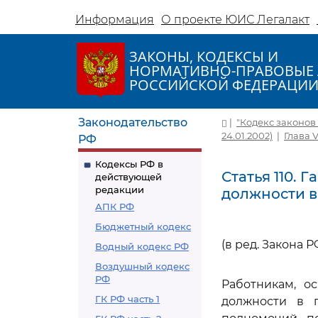
Информация
О проекте ЮИС Легалакт
ЗАКОНЫ, КОДЕКСЫ И
НОРМАТИВНО-ПРАВОВЫЕ 
РОССИЙСКОЙ ФЕДЕРАЦИ
Законодательство
|
"Кодекс законов о
24.01.2002)
|
Глава 
РФ
Кодексы РФ в
Статья 110.
действующей
редакции
должности в
АПК РФ
Бюджетный кодекс
(в ред. Закона РФ
Водный кодекс РФ
Воздушный кодекс
РФ
Работникам, о
ГК РФ часть 1
должности в г