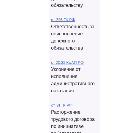
обязательству
ст. 395 ГК РФ
Ответственность за
неисполнение
денежного
обязательства
ст 20.25 КоАП РФ
Уклонение от
исполнения
административного
наказания
ст. 81 ТК РФ
Расторжение
трудового договора
по инициативе