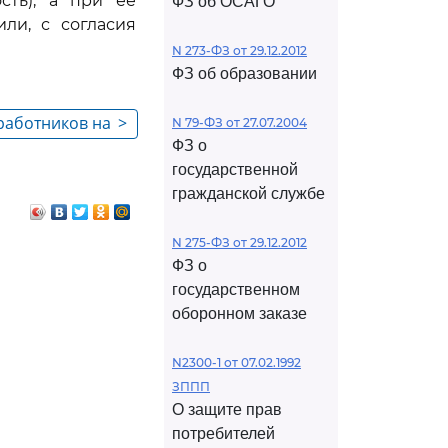
сть), а при ее
ФЗ об ОСАГО
ли, с согласия
N 273-ФЗ от 29.12.2012
ФЗ об образовании
 работников на
>
N 79-ФЗ от 27.07.2004
ФЗ о
арственных
государственной
нностей
гражданской службе
N 275-ФЗ от 29.12.2012
ФЗ о
государственном
оборонном заказе
N2300-1 от 07.02.1992
ЗППП
О защите прав
потребителей