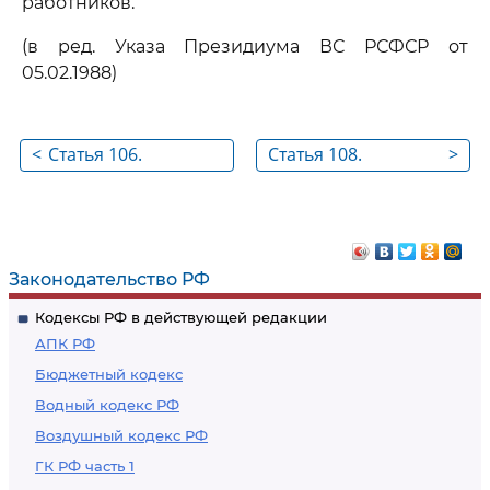
работников.
(в ред. Указа Президиума ВС РСФСР от
05.02.1988)
<
Статья 106.
Статья 108.
>
Сохранение за
Обеспечение
работниками -
нормальных
изобретателями и
условий работы для
рационализаторами
выполнения норм
Законодательство РФ
прежних расценок
выработки
Кодексы РФ в действующей редакции
на определенный
АПК РФ
срок
Бюджетный кодекс
Водный кодекс РФ
Воздушный кодекс РФ
ГК РФ часть 1