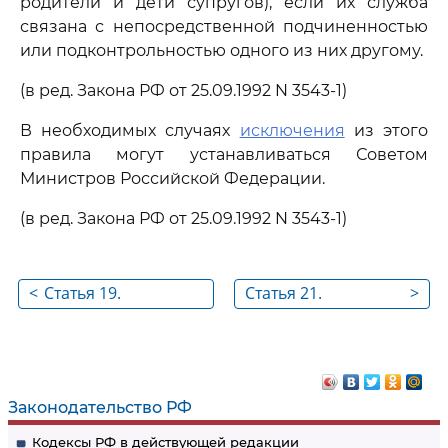
родители и дети супругов), если их служба
связана с непосредственной подчиненностью
или подконтрольностью одного из них другому.
(в ред. Закона РФ от 25.09.1992 N 3543-1)
В необходимых случаях
исключения
из этого
правила могут устанавливаться Советом
Министров Российской Федерации.
(в ред. Закона РФ от 25.09.1992 N 3543-1)
<
Статья 19.
Статья 21.
>
Запрещение
Испытание при
требовать при
приеме на работу
приеме на работу
документы, помимо
Законодательство РФ
предусмотренных
Кодексы РФ в действующей редакции