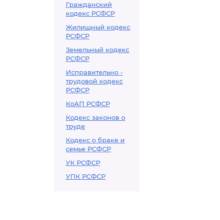
Гражданский
кодекс РСФСР
Жилищный кодекс
РСФСР
Земельный кодекс
РСФСР
Исправительно -
трудовой кодекс
РСФСР
КоАП РСФСР
Кодекс законов о
труде
Кодекс о браке и
семье РСФСР
УК РСФСР
УПК РСФСР