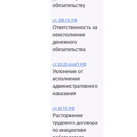
обязательству
ст. 395 ГК РФ
Ответственность за
неисполнение
денежного
обязательства
ст 20.25 КоАП РФ
Уклонение от
исполнения
административного
наказания
ст. 81 ТК РФ
Расторжение
трудового договора
по инициативе