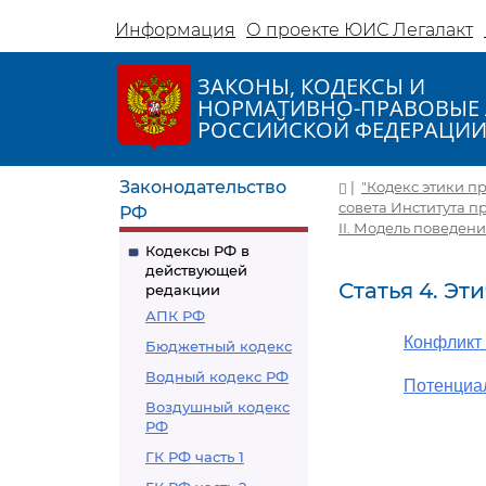
Информация
О проекте ЮИС Легалакт
ЗАКОНЫ, КОДЕКСЫ И
НОРМАТИВНО-ПРАВОВЫЕ 
РОССИЙСКОЙ ФЕДЕРАЦИ
Законодательство
|
"Кодекс этики п
совета Института п
РФ
II. Модель поведен
Кодексы РФ в
действующей
Статья 4. Э
редакции
АПК РФ
Конфликт
Бюджетный кодекс
Водный кодекс РФ
Потенциа
Воздушный кодекс
РФ
ГК РФ часть 1