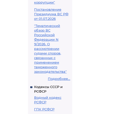
коррупции"
Постановление
Президиума ВС РФ
от 01.07.2026
"Тематический
обзор ВС
Российской
Федерации N
9/2026. О
рассмотрении
судами споров,
связанных с
применением
таможенного
законодательства"
Подробнее...
Кодексы СССР и
РСФСР
Водный кодекс
РСФСР
ГПК РСФСР