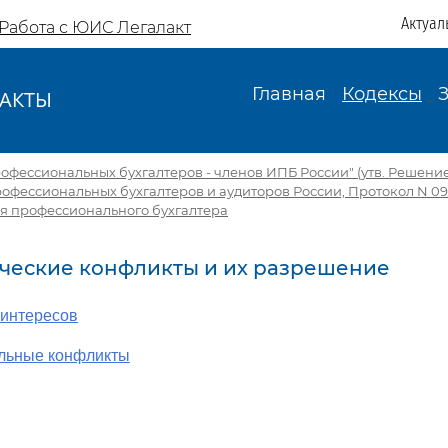
Актуал
Работа с ЮИС Легалакт
Главная
Кодексы
АКТЫ
И
рофессиональных бухгалтеров - членов ИПБ России" (утв. Решен
рофессиональных бухгалтеров и аудиторов России, Протокол N 09/-
ия профессионального бухгалтера
тические конфликты и их разрешение
 интересов
льные конфликты