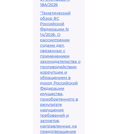
18А/2026
"Тематический
обзор ВС
Российской
Федерации N
14/2026. О
рассмотрении
судами дел,
связанных с
применением
законодательства о
противодействии
коррупции и
обращением в
доход Российской
Федерации
имущества,
приобретенного в
результате
нарушения
требований и
запретов,
направленных на
предотвращение