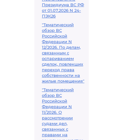
Президиума ВС РФ
от 01.07.2026 N 24-
ПЭК26
"Тематический
обзор ВС
Российской
Федерации N
12/2026. По делам,
связанным с
оспариванием
сделок, повлекших
переход права
собственности на
жилые помещения"
"Тематический
обзор ВС
Российской
Федерации N
11/2026. О
рассмотрении
судами дел,
связанных с
правами на