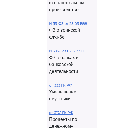
исполнительном
производстве
N 53-ФЗ от 28.03.1998
ФЗ о воинской
службе
N 395-1 от 02.12.1990
ФЗ о банках и
банковской
деятельности
ст. 333 ГК РФ
Уменьшение
неустойки
ст. 317.1 ГК РФ
Проценты по
денежному