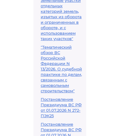
земельные участки
отдельных
категорий земель,
изъятых из оборота
и ограниченных в
обороте, и с
использованием
таких участков"
"Тематический
обзор ВС
Российской
Федерации N
13/2026. О судебной
практике по делам,
связанным с
самовольным
строительством"
Постановление
Президиума ВС РФ
от 01.07.2026 N 272-
ПЭК25
Постановление
Президиума ВС РФ
от 01.07.2026 N