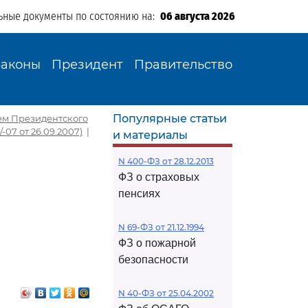
ьные документы по состоянию на:
06 августа 2026
Законы
Президент
Правительство
Популярные статьи
ием Президентского
07 от 26.09.2007)
|
и материалы
N 400-ФЗ от 28.12.2013
ФЗ о страховых
пенсиях
N 69-ФЗ от 21.12.1994
ФЗ о пожарной
безопасности
N 40-ФЗ от 25.04.2002