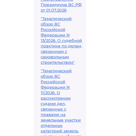
Президиума ВС РФ
от 01.07.2026
"Тематический
обзор ВС
Российской
Федерации N
13/2026. О судебной
практике по делам,
связанным с
самовольным
строительством"
"Тематический
обзор ВС
Российской
Федерации N
11/2026. О
рассмотрении
судами дел,
связанных с
правами на
земельные участки
отдельных
категорий земель,