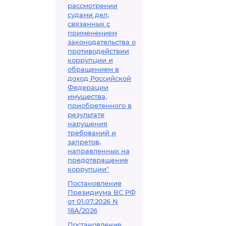
рассмотрении
судами дел,
связанных с
применением
законодательства о
противодействии
коррупции и
обращением в
доход Российской
Федерации
имущества,
приобретенного в
результате
нарушения
требований и
запретов,
направленных на
предотвращение
коррупции"
Постановление
Президиума ВС РФ
от 01.07.2026 N
18А/2026
Постановление