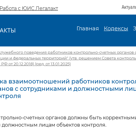
Актуал
Работа с ЮИС Легалакт
Главная
Кодексы
АКТЫ
И
 служебного поведения работников контрольно-счетных органов 
ции и федеральных территорий" (утв. решением Совета контроль
 от 20.12.2018) (ред. от 13.01.2025)
тика взаимоотношений работников контро
анов с сотрудниками и должностными ли
нтроля
онтрольно-счетных органов должны быть корректны
и должностным лицам объектов контроля.