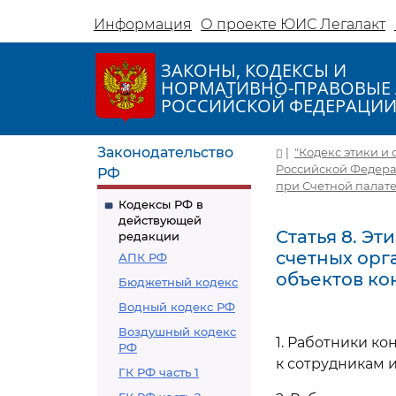
Информация
О проекте ЮИС Легалакт
ЗАКОНЫ, КОДЕКСЫ И
НОРМАТИВНО-ПРАВОВЫЕ 
РОССИЙСКОЙ ФЕДЕРАЦИ
Законодательство
|
"Кодекс этики и
Российской Федера
РФ
при Счетной палате РФ
Кодексы РФ в
действующей
Статья 8. Э
редакции
счетных орг
АПК РФ
объектов ко
Бюджетный кодекс
Водный кодекс РФ
Воздушный кодекс
1. Работники к
РФ
к сотрудникам 
ГК РФ часть 1