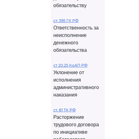
обязательству
ст. 395 ГК РФ
Ответственность за
неисполнение
денежного
обязательства
ст 20.25 КоАП РФ
Уклонение от
исполнения
административного
наказания
ст. 81 ТК РФ
Расторжение
трудового договора
по инициативе