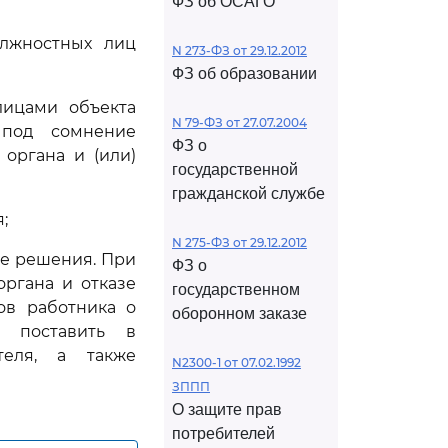
ФЗ об ОСАГО
олжностных лиц
N 273-ФЗ от 29.12.2012
ФЗ об образовании
лицами объекта
N 79-ФЗ от 27.07.2004
 под сомнение
ФЗ о
 органа и (или)
государственной
гражданской службе
;
N 275-ФЗ от 29.12.2012
ые решения. При
ФЗ о
органа и отказе
государственном
ов работника о
оборонном заказе
о поставить в
теля, а также
N2300-1 от 07.02.1992
ЗППП
О защите прав
потребителей