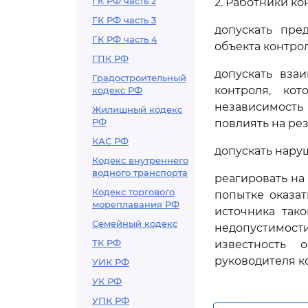
ГК РФ часть 2
2. Работники к
ГК РФ часть 3
допускать пре
ГК РФ часть 4
объекта контрол
ГПК РФ
допускать вза
Градостроительный
контроля, ко
кодекс РФ
независимость 
Жилищный кодекс
РФ
повлиять на ре
КАС РФ
допускать нару
Кодекс внутреннего
водного транспорта
реагировать на
Кодекс торгового
попытке оказат
мореплавания РФ
источника так
Семейный кодекс
недопустимос
ТК РФ
известность 
руководителя к
УИК РФ
УК РФ
УПК РФ