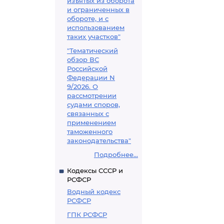
изъятых из оборота
и ограниченных в
обороте, и с
использованием
таких участков"
"Тематический
обзор ВС
Российской
Федерации N
9/2026. О
рассмотрении
судами споров,
связанных с
применением
таможенного
законодательства"
Подробнее...
Кодексы СССР и
РСФСР
Водный кодекс
РСФСР
ГПК РСФСР