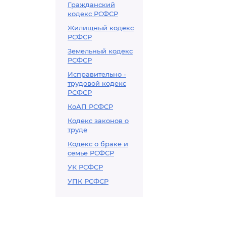
Гражданский
кодекс РСФСР
Жилищный кодекс
РСФСР
Земельный кодекс
РСФСР
Исправительно -
трудовой кодекс
РСФСР
КоАП РСФСР
Кодекс законов о
труде
Кодекс о браке и
семье РСФСР
УК РСФСР
УПК РСФСР