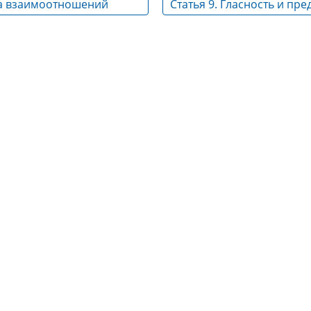
ика взаимоотношений
Статья 9. Гласность и пр
онтрольно-счетных
информации
ивлеченными
и и независимыми