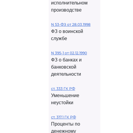
исполнительном
производстве
N 53-ФЗ от 28.03.1998
ФЗ о воинской
службе
N 395-1 от 02.12.1990
ФЗ о банках и
банковской
деятельности
ст. 333 ГК РФ
Уменьшение
неустойки
ст. 317.1 ГК РФ
Проценты по
денежному