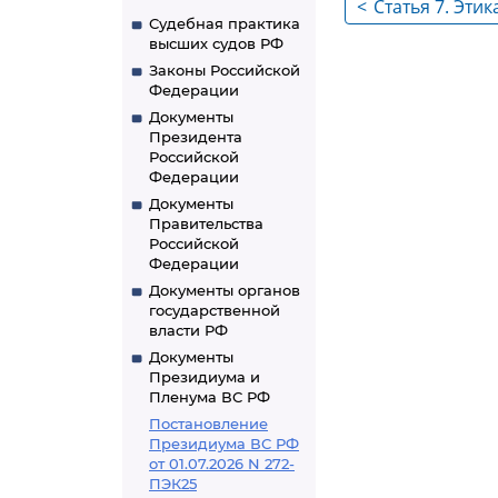
<
Статья 7. Эт
Судебная практика
работников к
высших судов РФ
органов с пр
Законы Российской
Федерации
специалистам
Документы
экспертами
Президента
Российской
Федерации
Документы
Правительства
Российской
Федерации
Документы органов
государственной
власти РФ
Документы
Президиума и
Пленума ВС РФ
Постановление
Президиума ВС РФ
от 01.07.2026 N 272-
ПЭК25