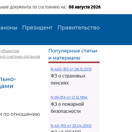
ьные документы по состоянию на:
08 августа 2026
Законы
Президент
Правительство
Популярные статьи
субъектов
но-счетных органов
и материалы
N 400-ФЗ от 28.12.2013
ФЗ о страховых
льно-
пенсиях
цами
N 69-ФЗ от 21.12.1994
ФЗ о пожарной
безопасности
ми по отношению
N 40-ФЗ от 25.04.2002