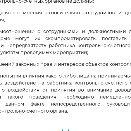
онтрольно-счетных органов не должны:
двзятого мнения относительно сотрудников и д
я;
имоотношений с сотрудниками и должностными 
торые могут их скомпрометировать, поставить
и непредвзятость работника контрольно-счетного
зультаты проводимых мероприятий;
шений законных прав и интересов объектов контроля
 попытки влияния какого-либо лица на принимаем
ь воздействие на работника контрольно-счетного 
ого воздействия от принятия во внимание довод
ти такого поведения, необходимо немедленн
о данном факте непосредственного руководи
онтрольно-счетного органа.