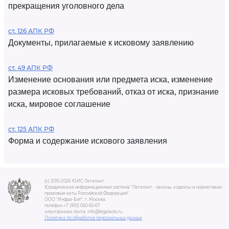
прекращения уголовного дела
ст. 126 АПК РФ
Документы, прилагаемые к исковому заявлению
ст. 49 АПК РФ
Изменение основания или предмета иска, изменение
размера исковых требований, отказ от иска, признание
иска, мировое соглашение
ст. 125 АПК РФ
Форма и содержание искового заявления
(c) 2015-2026 ЮИС Легалакт
Юридическая информационная система "Легалакт - законы, кодексы и нормативно-
правовые акты Российской Федерации"
ООО "Инфра-Бит", г. Москва.
телефон +7 (910) 050-65-67
электронная почта: info@legalacts.ru
Политика по обработке персональных данных