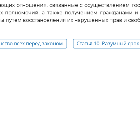
ующих отношения, связанные с осуществлением гос
х полномочий, а также получением гражданами и
ы путем восстановления их нарушенных прав и своб
енство всех перед законом
Статья 10. Разумный срок
административного судо
и разумный срок исполн
актов по административ