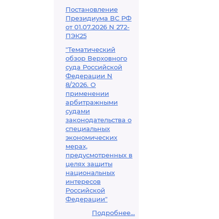
Постановление
Президиума ВС РФ
от 01.07.2026 N 272-
ПЭК25
"Тематический
обзор Верховного
суда Российской
Федерации N
8/2026. О
применении
арбитражными
судами
законодательства о
специальных
экономических
мерах,
предусмотренных в
целях защиты
национальных
интересов
Российской
Федерации"
Подробнее...