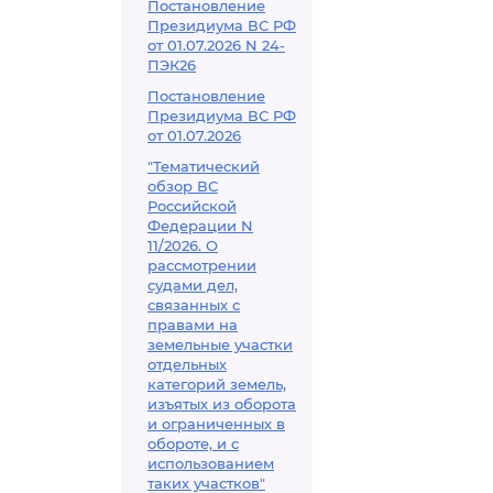
Постановление
Президиума ВС РФ
от 01.07.2026 N 24-
ПЭК26
Постановление
Президиума ВС РФ
от 01.07.2026
"Тематический
обзор ВС
Российской
Федерации N
11/2026. О
рассмотрении
судами дел,
связанных с
правами на
земельные участки
отдельных
категорий земель,
изъятых из оборота
и ограниченных в
обороте, и с
использованием
таких участков"