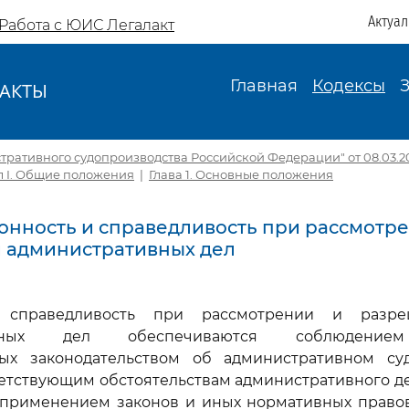
Актуа
Работа с ЮИС Легалакт
Главная
Кодексы
АКТЫ
И
тративного судопроизводства Российской Федерации" от 08.03.201
л I. Общие положения
|
Глава 1. Основные положения
аконность и справедливость при рассмотр
 административных дел
 справедливость при рассмотрении и разр
тивных дел обеспечиваются соблюдением
ых законодательством об административном суд
ветствующим обстоятельствам административного д
 применением законов и иных нормативных правовы