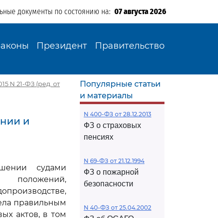
льные документы по состоянию на:
07 августа 2026
Законы
Президент
Правительство
Популярные статьи
5 N 21-ФЗ (ред. от
и материалы
N 400-ФЗ от 28.12.2013
ении и
ФЗ о страховых
пенсиях
N 69-ФЗ от 21.12.1994
ешении судами
ФЗ о пожарной
 положений,
безопасности
опроизводстве,
ела правильным
N 40-ФЗ от 25.04.2002
х актов, в том