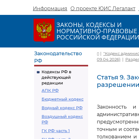
Информация
О проекте ЮИС Легалакт
ЗАКОНЫ, КОДЕКСЫ И
НОРМАТИВНО-ПРАВОВЫЕ 
РОССИЙСКОЙ ФЕДЕРАЦИ
Законодательство
|
"Кодекс админис
09.04.2026)
|
Разде
РФ
Кодексы РФ в
Статья 9. З
действующей
редакции
разрешении
АПК РФ
Бюджетный кодекс
Законность и
Водный кодекс РФ
администра
Воздушный кодекс
предусмотренн
РФ
точным и соот
ГК РФ часть 1
толкованием и