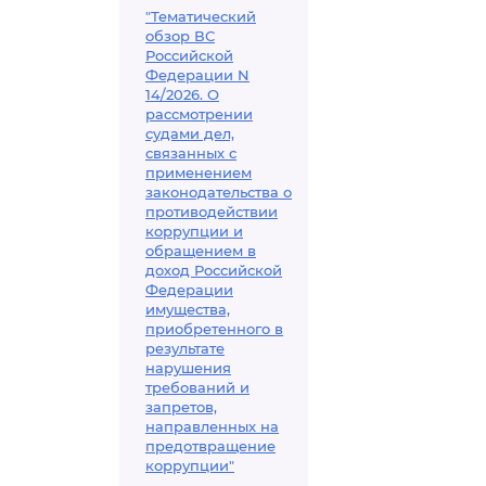
"Тематический
обзор ВС
Российской
Федерации N
14/2026. О
рассмотрении
судами дел,
связанных с
применением
законодательства о
противодействии
коррупции и
обращением в
доход Российской
Федерации
имущества,
приобретенного в
результате
нарушения
требований и
запретов,
направленных на
предотвращение
коррупции"