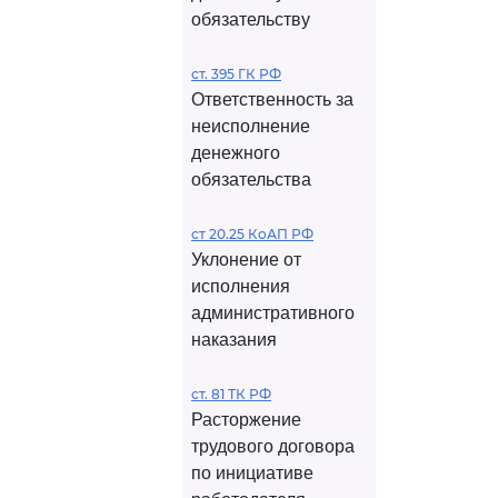
обязательству
ст. 395 ГК РФ
Ответственность за
неисполнение
денежного
обязательства
ст 20.25 КоАП РФ
Уклонение от
исполнения
административного
наказания
ст. 81 ТК РФ
Расторжение
трудового договора
по инициативе