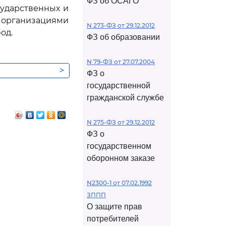
ФЗ об ОСАГО
ударственных и
 организациями
N 273-ФЗ от 29.12.2012
од.
ФЗ об образовании
N 79-ФЗ от 27.07.2004
>
ФЗ о
производства
государственной
ения судебных
гражданской службе
ным делам
N 275-ФЗ от 29.12.2012
ФЗ о
государственном
оборонном заказе
N2300-1 от 07.02.1992
ЗППП
О защите прав
потребителей