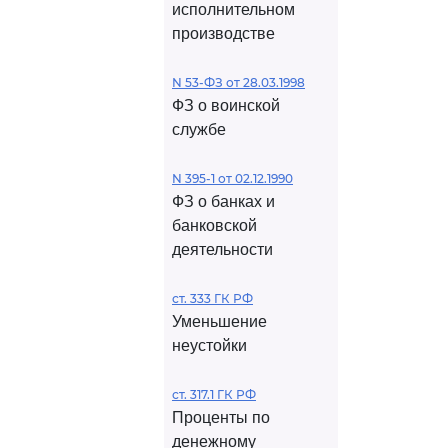
исполнительном
производстве
N 53-ФЗ от 28.03.1998
ФЗ о воинской
службе
N 395-1 от 02.12.1990
ФЗ о банках и
банковской
деятельности
ст. 333 ГК РФ
Уменьшение
неустойки
ст. 317.1 ГК РФ
Проценты по
денежному