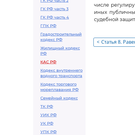
ГК РФ часть 2
числе регулир
ГК РФ часть 3
иных публичны
ГК РФ часть 4
судебной защит
ГПК РФ
Градостроительный
кодекс РФ
<
Статья 8. Рав
Жилищный кодекс
и судом
РФ
КАС РФ
Кодекс внутреннего
водного транспорта
Кодекс торгового
мореплавания РФ
Семейный кодекс
ТК РФ
УИК РФ
УК РФ
УПК РФ