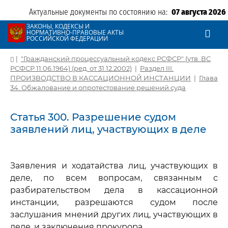
Актуальные документы по состоянию на:
07 августа 2026
ЗАКОНЫ, КОДЕКСЫ И
НОРМАТИВНО-ПРАВОВЫЕ АКТЫ
РОССИЙСКОЙ ФЕДЕРАЦИИ
|
"Гражданский процессуальный кодекс РСФСР" (утв. ВС
РСФСР 11.06.1964) (ред. от 31.12.2002)
|
Раздел III.
ПРОИЗВОДСТВО В КАССАЦИОННОЙ ИНСТАНЦИИ
|
Глава
34. Обжалование и опротестование решений суда
Статья 300. Разрешение судом
заявлений лиц, участвующих в деле
Заявления и ходатайства лиц, участвующих в
деле, по всем вопросам, связанным с
разбирательством дела в кассационной
инстанции, разрешаются судом после
заслушания мнений других лиц, участвующих в
деле, и заключения прокурора.