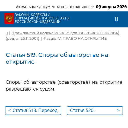
Актуальные документы по состоянию на:
09 августа 2026
ЗАКОНЫ, КОДЕКСЫ И
НОРМАТИВНО-ПРАВОВЫЕ АКТЫ
РОССИЙСКОЙ ФЕДЕРАЦИИ
|
"Гражданский кодекс РСФСР" (утв. ВС РСФСР 11.06.1964)
(ред. от 26.11.2001)
|
Раздел V. ПРАВО НА ОТКРЫТИЕ
Статья 519. Споры об авторстве на
открытие
Споры об авторстве (соавторстве) на открытие
разрешаются судом.
<
Статья 518. Переход
Статья 520.
>
прав автора
Авторское
открытия по
свидетельство и