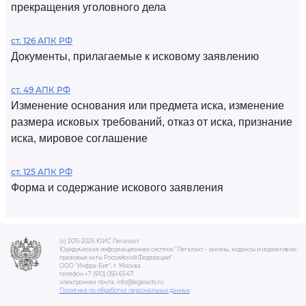
прекращения уголовного дела
ст. 126 АПК РФ
Документы, прилагаемые к исковому заявлению
ст. 49 АПК РФ
Изменение основания или предмета иска, изменение
размера исковых требований, отказ от иска, признание
иска, мировое соглашение
ст. 125 АПК РФ
Форма и содержание искового заявления
(c) 2015-2026 ЮИС Легалакт
Юридическая информационная система "Легалакт - законы, кодексы и нормативно-
правовые акты Российской Федерации"
ООО "Инфра-Бит", г. Москва.
телефон +7 (910) 050-65-67
электронная почта: info@legalacts.ru
Политика по обработке персональных данных