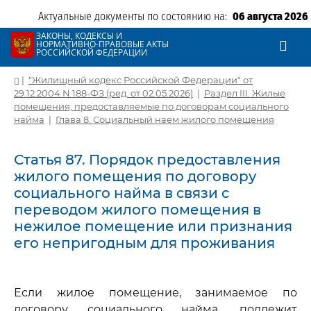
Актуальные документы по состоянию на:
06 августа 2026
ЗАКОНЫ, КОДЕКСЫ И
НОРМАТИВНО-ПРАВОВЫЕ АКТЫ
РОССИЙСКОЙ ФЕДЕРАЦИИ
|
"Жилищный кодекс Российской Федерации" от
29.12.2004 N 188-ФЗ (ред. от 02.05.2026)
|
Раздел III. Жилые
помещения, предоставляемые по договорам социального
найма
|
Глава 8. Социальный наем жилого помещения
Статья 87. Порядок предоставления
жилого помещения по договору
социального найма в связи с
переводом жилого помещения в
нежилое помещение или признания
его непригодным для проживания
Если жилое помещение, занимаемое по
договору социального найма, подлежит