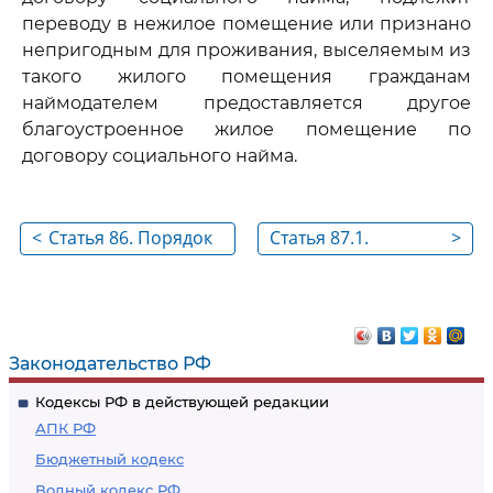
переводу в нежилое помещение или признано
непригодным для проживания, выселяемым из
такого жилого помещения гражданам
наймодателем предоставляется другое
благоустроенное жилое помещение по
договору социального найма.
<
Статья 86. Порядок
Статья 87.1.
>
предоставления
Порядок
жилого помещения
предоставления
по договору
жилого помещения
социального найма в
по договору
Законодательство РФ
связи со сносом
социального найма
Кодексы РФ в действующей редакции
дома
в связи с передачей
АПК РФ
жилого помещения
Бюджетный кодекс
религиозной
Водный кодекс РФ