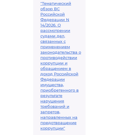
"Тематический
обзор ВС
Российской
Федерации N
14/2026. О
рассмотрении
судами дел,
связанных с
применением
законодательства о
противодействии
коррупции и
обращением в
доход Российской
Федерации
имущества,
приобретенного в
результате
нарушения
требований и
запретов,
направленных на
предотвращение
коррупции"