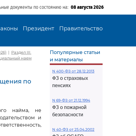
ьные документы по состоянию на:
08 августа 2026
Законы
Президент
Правительство
Популярные статьи
26)
|
Раздел III.
Социальный наем
и материалы
N 400-ФЗ от 28.12.2013
ФЗ о страховых
ещения по
пенсиях
N 69-ФЗ от 21.12.1994
ФЗ о пожарной
ого найма, не
безопасности
одательством и
етственность,
N 40-ФЗ от 25.04.2002