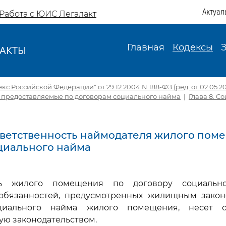
Актуал
Работа с ЮИС Легалакт
Главная
Кодексы
АКТЫ
И
 Российской Федерации" от 29.12.2004 N 188-ФЗ (ред. от 02.05.20
предоставляемые по договорам социального найма
|
Глава 8. 
Ответственность наймодателя жилого пом
циального найма
ль жилого помещения по договору социальн
бязанностей, предусмотренных жилищным закон
циального найма жилого помещения, несет отв
ю законодательством.