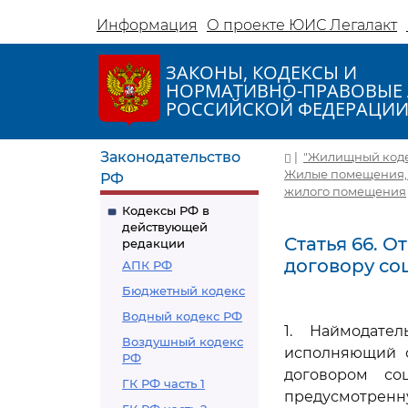
Информация
О проекте ЮИС Легалакт
ЗАКОНЫ, КОДЕКСЫ И
НОРМАТИВНО-ПРАВОВЫЕ 
РОССИЙСКОЙ ФЕДЕРАЦИ
Законодательство
|
"Жилищный кодекс
Жилые помещения, 
РФ
жилого помещения
Кодексы РФ в
действующей
Статья 66. 
редакции
договору со
АПК РФ
Бюджетный кодекс
Водный кодекс РФ
1. Наймодате
Воздушный кодекс
исполняющий о
РФ
договором со
ГК РФ часть 1
предусмотренну