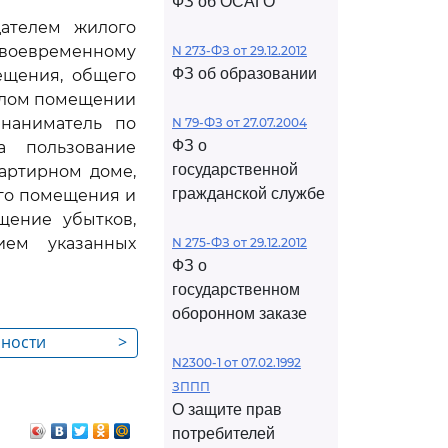
ФЗ об ОСАГО
ателем жилого
своевременному
N 273-ФЗ от 29.12.2012
ФЗ об образовании
ещения, общего
жилом помещении
 наниматель по
N 79-ФЗ от 27.07.2004
ФЗ о
а пользование
государственной
артирном доме,
гражданской службе
ого помещения и
щение убытков,
ием указанных
N 275-ФЗ от 29.12.2012
ФЗ о
государственном
оборонном заказе
нности
>
N2300-1 от 07.02.1992
ещения по
ЗППП
айма
О защите прав
потребителей