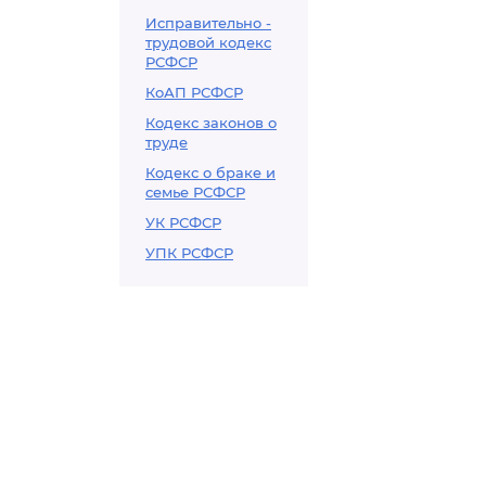
Исправительно -
трудовой кодекс
РСФСР
КоАП РСФСР
Кодекс законов о
труде
Кодекс о браке и
семье РСФСР
УК РСФСР
УПК РСФСР