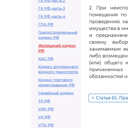
ГК РФ часть 2
2. При неисп
ГК РФ часть 3
помещения по 
ГК РФ часть 4
проведению ка
ГПК РФ
имущества в мн
Градостроительный
и предназначе
кодекс РФ
своему выбор
Жилищный кодекс
занимаемым жи
РФ
либо возмещени
КАС РФ
(или) общего 
Кодекс внутреннего
причиненных 
водного транспорта
обязанностей н
Кодекс торгового
мореплавания РФ
Семейный кодекс
<
Статья 65. Пр
ТК РФ
наймодателя 
УИК РФ
договору соц
УК РФ
УПК РФ