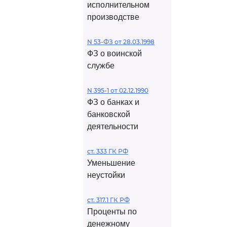
исполнительном
производстве
N 53-ФЗ от 28.03.1998
ФЗ о воинской
службе
N 395-1 от 02.12.1990
ФЗ о банках и
банковской
деятельности
ст. 333 ГК РФ
Уменьшение
неустойки
ст. 317.1 ГК РФ
Проценты по
денежному