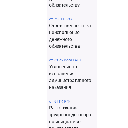
обязательству
ст. 395 ГК РФ
Ответственность за
неисполнение
денежного
обязательства
ст 20.25 КоАП РФ
Уклонение от
исполнения
административного
наказания
ст. 81 ТК РФ
Расторжение
трудового договора
по инициативе