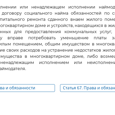
олнении или ненадлежащем исполнении наймод
договору социального найма обязанностей по 
питального ремонта сданного внаем жилого пом
огоквартирном доме и устройств, находящихся в 
нных для предоставления коммунальных услуг,
у вправе потребовать уменьшение платы з
лым помещением, общим имуществом в многокв
е своих расходов на устранение недостатков жил
имущества в многоквартирном доме, либо возме
ненадлежащим исполнением или неисполнен
аймодателя.
ава и обязанности
Статья 67. Права и обяза
жилого помещения по
нанимателя жилого пом
иального найма
договору социального н