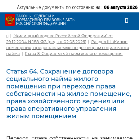
Актуальные документы по состоянию на:
06 августа 2026
ЗАКОНЫ, КОДЕКСЫ И
НОРМАТИВНО-ПРАВОВЫЕ АКТЫ
РОССИЙСКОЙ ФЕДЕРАЦИИ
|
"Жилищный кодекс Российской Федерации" от
29.12.2004 N 188-ФЗ (ред. от 02.05.2026)
|
Раздел III. Жилые
помещения, предоставляемые по договорам социального
найма
|
Глава 8. Социальный наем жилого помещения
Статья 64. Сохранение договора
социального найма жилого
помещения при переходе права
собственности на жилое помещение,
права хозяйственного ведения или
права оперативного управления
жилым помещением
Переход права собственности на занимаемое