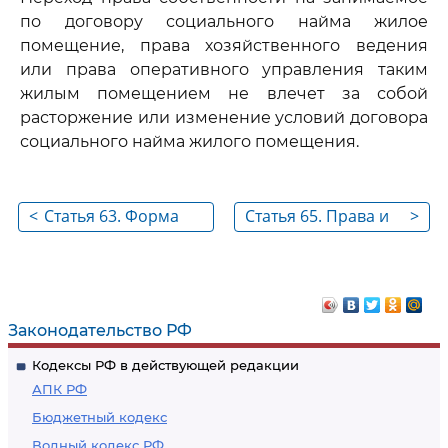
по договору социального найма жилое
помещение, права хозяйственного ведения
или права оперативного управления таким
жилым помещением не влечет за собой
расторжение или изменение условий договора
социального найма жилого помещения.
<
Статья 63. Форма
Статья 65. Права и
>
договора
обязанности
социального найма
наймодателя
жилого помещения
жилого помещения
по договору
Законодательство РФ
социального найма
Кодексы РФ в действующей редакции
АПК РФ
Бюджетный кодекс
Водный кодекс РФ