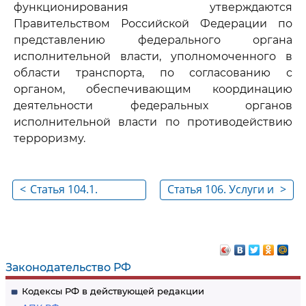
функционирования утверждаются
Правительством Российской Федерации по
представлению федерального органа
исполнительной власти, уполномоченного в
области транспорта, по согласованию с
органом, обеспечивающим координацию
деятельности федеральных органов
исполнительной власти по противодействию
терроризму.
<
Статья 104.1.
Статья 106. Услуги и
>
Договор аренды
льготы,
(фрахтования на
предоставляемые
время) гражданского
пассажирам
воздушного судна с
воздушных судов
Законодательство РФ
экипажем для
Кодексы РФ в действующей редакции
осуществления