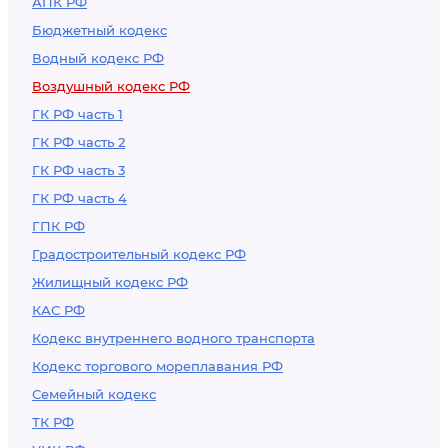
АПК РФ
воздушных
Бюджетный кодекс
перевозок
Водный кодекс РФ
пассажиров, багажа,
Воздушный кодекс РФ
грузов и почты
ГК РФ часть 1
ГК РФ часть 2
ГК РФ часть 3
ГК РФ часть 4
ГПК РФ
Градостроительный кодекс РФ
Жилищный кодекс РФ
КАС РФ
Кодекс внутреннего водного транспорта
Кодекс торгового мореплавания РФ
Семейный кодекс
ТК РФ