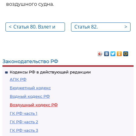
воздушного судна.
<
Статья 80. Взлет и
Статья 82.
>
посадка воздушных
Применение
судов Российской
паспортных,
Федерации и
таможенных и иных
воздушных судов
правил при
Законодательство РФ
иностранных
выполнении
Кодексы РФ в действующей редакции
государств при
международных
АПК РФ
выполнении
полетов воздушных
Бюджетный кодекс
международных
судов
Водный кодекс РФ
полетов
Воздушный кодекс РФ
ГК РФ часть 1
ГК РФ часть 2
ГК РФ часть 3