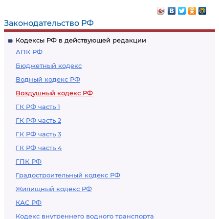
воздушную съемку и
общего назначения
(или) другие способы
Законодательство РФ
дистанционного
Кодексы РФ в действующей редакции
зондирования земли
АПК РФ
с борта воздушного
Бюджетный кодекс
судна и
Водный кодекс РФ
использование
Воздушный кодекс РФ
полученных
материалов
ГК РФ часть 1
ГК РФ часть 2
ГК РФ часть 3
ГК РФ часть 4
ГПК РФ
Градостроительный кодекс РФ
Жилищный кодекс РФ
КАС РФ
Кодекс внутреннего водного транспорта