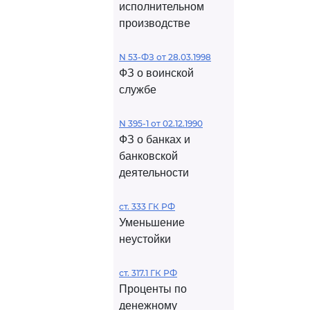
исполнительном
производстве
N 53-ФЗ от 28.03.1998
ФЗ о воинской
службе
N 395-1 от 02.12.1990
ФЗ о банках и
банковской
деятельности
ст. 333 ГК РФ
Уменьшение
неустойки
ст. 317.1 ГК РФ
Проценты по
денежному