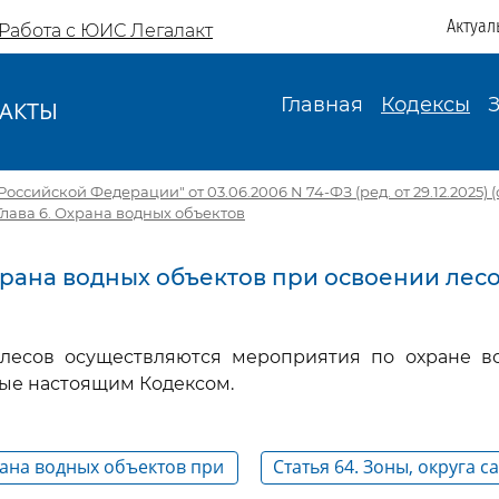
Актуал
Работа с ЮИС Легалакт
Главная
Кодексы
АКТЫ
И
ссийской Федерации" от 03.06.2006 N 74-ФЗ (ред. от 29.12.2025) (с 
Глава 6. Охрана водных объектов
Охрана водных объектов при освоении лес
лесов осуществляются мероприятия по охране во
ые настоящим Кодексом.
рана водных объектов при
Статья 64. Зоны, округа 
ании для целей
охраны водных объектов