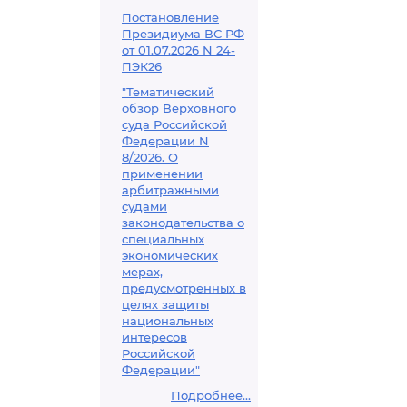
Постановление
Президиума ВС РФ
от 01.07.2026 N 24-
ПЭК26
"Тематический
обзор Верховного
суда Российской
Федерации N
8/2026. О
применении
арбитражными
судами
законодательства о
специальных
экономических
мерах,
предусмотренных в
целях защиты
национальных
интересов
Российской
Федерации"
Подробнее...