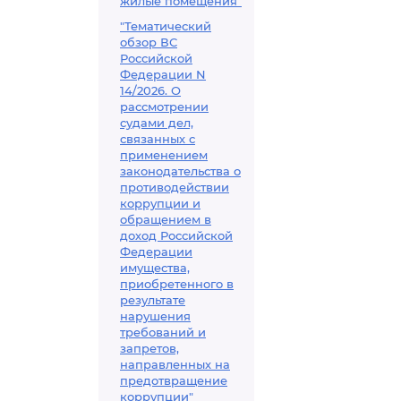
жилые помещения"
"Тематический
обзор ВС
Российской
Федерации N
14/2026. О
рассмотрении
судами дел,
связанных с
применением
законодательства о
противодействии
коррупции и
обращением в
доход Российской
Федерации
имущества,
приобретенного в
результате
нарушения
требований и
запретов,
направленных на
предотвращение
коррупции"