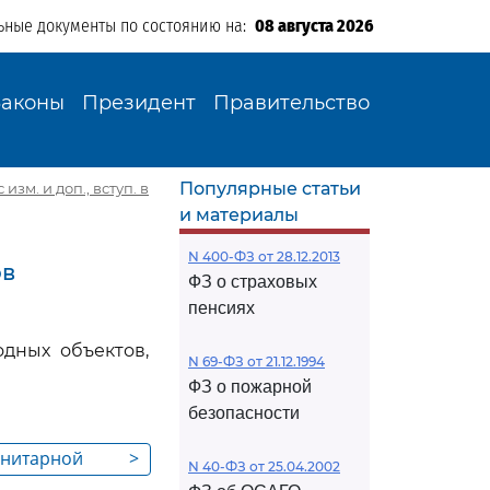
ьные документы по состоянию на:
08 августа 2026
Законы
Президент
Правительство
Популярные статьи
изм. и доп., вступ. в
и материалы
N 400-ФЗ от 28.12.2013
ов
ФЗ о страховых
пенсиях
дных объектов,
N 69-ФЗ от 21.12.1994
ФЗ о пожарной
безопасности
санитарной
>
N 40-ФЗ от 25.04.2002
, водные