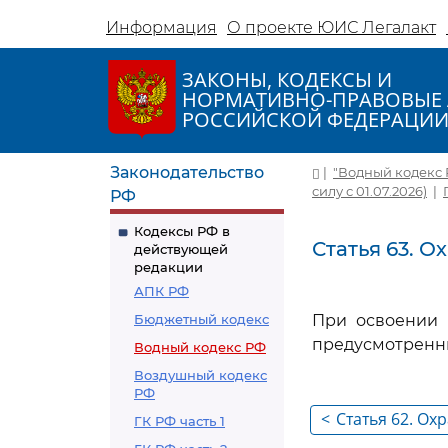
Информация
О проекте ЮИС Легалакт
ЗАКОНЫ, КОДЕКСЫ И
НОРМАТИВНО-ПРАВОВЫЕ 
РОССИЙСКОЙ ФЕДЕРАЦИ
Законодательство
|
"Водный кодекс Ро
силу с 01.07.2026)
|
РФ
Кодексы РФ в
Статья 63. 
действующей
редакции
АПК РФ
Бюджетный кодекс
При освоении 
предусмотренн
Водный кодекс РФ
Воздушный кодекс
РФ
<
Статья 62. Ох
ГК РФ часть 1
их использов