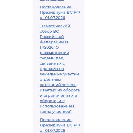
Постановление
Президиума ВС РФ
от 01.07.2026
"Тематический
обзор ВС
Российской
Федерации N
11/2026. О
рассмотрении
судами дел,
связанных с
правами на
земельные участки
отдельных
категорий земель,
изъятых из оборота
и ограниченных в
обороте, и с
использованием
таких участков"
Постановление
Президиума ВС РФ
от 01.07.2026