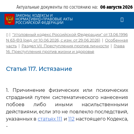
Актуальные документы по состоянию на:
06 августа 2026
ЗАКОНЫ, КОДЕКСЫ И
НОРМАТИВНО-ПРАВОВЫЕ АКТЫ
РОССИЙСКОЙ ФЕДЕРАЦИИ
|
"Уголовный кодекс Российской Федерации" от 13.06.1996
N 63-ФЗ (ред. от 10.06.2026, с изм. от 29.06.2026)
|
Особенная
часть
|
Раздел VII. Преступления против личности
|
Глава
16. Преступления против жизни и здоровья
Статья 117. Истязание
1. Причинение физических или психических
страданий путем систематического нанесения
побоев либо иными насильственными
действиями, если это не повлекло последствий,
указанных в
статьях 111
и
112
настоящего Кодекса,
-