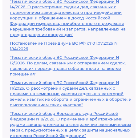
"Тематический обзор ВС Российской Федерации N
14/2026. О рассмотрении судами дел, связанных с
применением законодательства о противодействии
коррупции и обращением в доход Российской
Федерации имущества, приобретенного в результате
нарушения требований и запретов, направленных на
предотвращение коррупции"
Постановление Президиума ВС РФ от 01.07.2026 N
18А/2026
"Тематический обзор ВС Российской Федерации N
12/2026. По делам, связанным с оспариванием сделок,
повлекших переход права собственности на жилые
помещения"
"Тематический обзор ВС Российской Федерации N
11/2026. О рассмотрении судами дел, связанных с
правами на земельные участки отдельных категорий
земель, изъятых из оборота и ограниченных в обороте, и
с использованием таких участков"
"Тематический обзор Верховного суда Российской
Федерации N 8/2026. О применении арбитражными
судами законодательства о специальных экономических
мерах, предусмотренных в целях защиты национальных
интересов Российской Федерации"