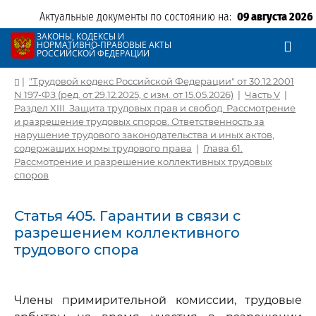
Актуальные документы по состоянию на:
09 августа 2026
ЗАКОНЫ, КОДЕКСЫ И
НОРМАТИВНО-ПРАВОВЫЕ АКТЫ
РОССИЙСКОЙ ФЕДЕРАЦИИ
|
"Трудовой кодекс Российской Федерации" от 30.12.2001
N 197-ФЗ (ред. от 29.12.2025, с изм. от 15.05.2026)
|
Часть V
|
Раздел XIII. Защита трудовых прав и свобод. Рассмотрение
и разрешение трудовых споров. Ответственность за
нарушение трудового законодательства и иных актов,
содержащих нормы трудового права
|
Глава 61.
Рассмотрение и разрешение коллективных трудовых
споров
Статья 405. Гарантии в связи с
разрешением коллективного
трудового спора
Члены примирительной комиссии, трудовые