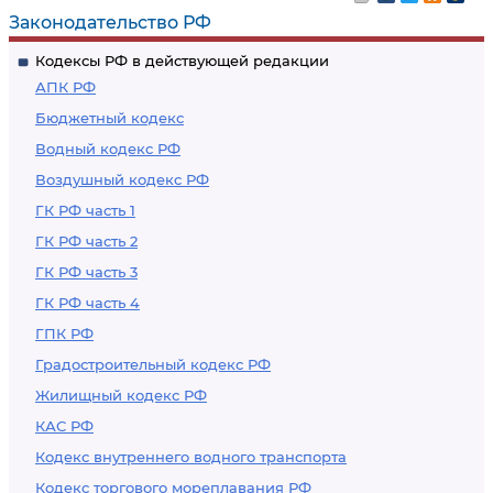
законодательства и
Законодательство РФ
иных нормативных
Кодексы РФ в действующей редакции
правовых актов,
АПК РФ
содержащих нормы
Бюджетный кодекс
трудового права
Водный кодекс РФ
Воздушный кодекс РФ
ГК РФ часть 1
ГК РФ часть 2
ГК РФ часть 3
ГК РФ часть 4
ГПК РФ
Градостроительный кодекс РФ
Жилищный кодекс РФ
КАС РФ
Кодекс внутреннего водного транспорта
Кодекс торгового мореплавания РФ