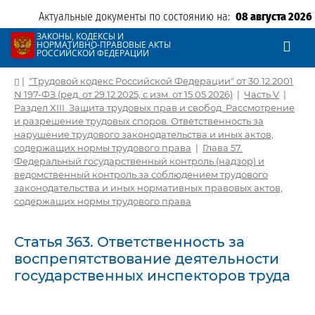
Актуальные документы по состоянию на:
08 августа 2026
ЗАКОНЫ, КОДЕКСЫ И
НОРМАТИВНО-ПРАВОВЫЕ АКТЫ
РОССИЙСКОЙ ФЕДЕРАЦИИ
|
"Трудовой кодекс Российской Федерации" от 30.12.2001
N 197-ФЗ (ред. от 29.12.2025, с изм. от 15.05.2026)
|
Часть V
|
Раздел XIII. Защита трудовых прав и свобод. Рассмотрение
и разрешение трудовых споров. Ответственность за
нарушение трудового законодательства и иных актов,
содержащих нормы трудового права
|
Глава 57.
Федеральный государственный контроль (надзор) и
ведомственный контроль за соблюдением трудового
законодательства и иных нормативных правовых актов,
содержащих нормы трудового права
Статья 363. Ответственность за
воспрепятствование деятельности
государственных инспекторов труда