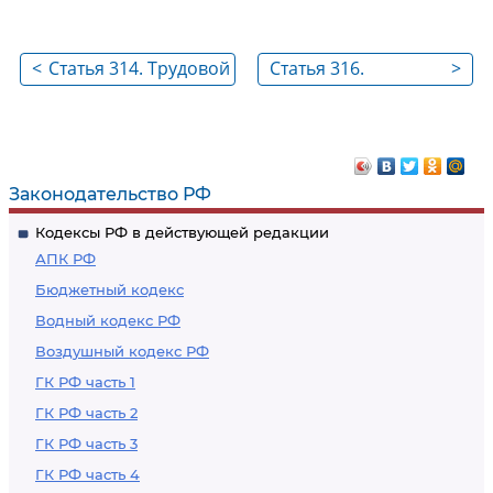
<
Статья 314. Трудовой
Статья 316.
>
стаж, необходимый
Районный
для получения
коэффициент к
гарантий и
заработной плате
компенсаций
Законодательство РФ
Кодексы РФ в действующей редакции
АПК РФ
Бюджетный кодекс
Водный кодекс РФ
Воздушный кодекс РФ
ГК РФ часть 1
ГК РФ часть 2
ГК РФ часть 3
ГК РФ часть 4