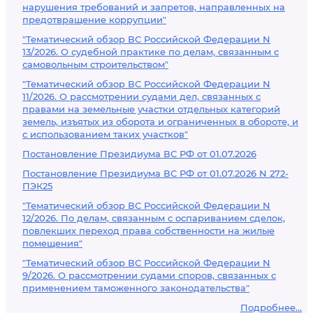
нарушения требований и запретов, направленных на
предотвращение коррупции"
"Тематический обзор ВС Российской Федерации N
13/2026. О судебной практике по делам, связанным с
самовольным строительством"
"Тематический обзор ВС Российской Федерации N
11/2026. О рассмотрении судами дел, связанных с
правами на земельные участки отдельных категорий
земель, изъятых из оборота и ограниченных в обороте, и
с использованием таких участков"
Постановление Президиума ВС РФ от 01.07.2026
Постановление Президиума ВС РФ от 01.07.2026 N 272-
ПЭК25
"Тематический обзор ВС Российской Федерации N
12/2026. По делам, связанным с оспариванием сделок,
повлекших переход права собственности на жилые
помещения"
"Тематический обзор ВС Российской Федерации N
9/2026. О рассмотрении судами споров, связанных с
применением таможенного законодательства"
Подробнее...