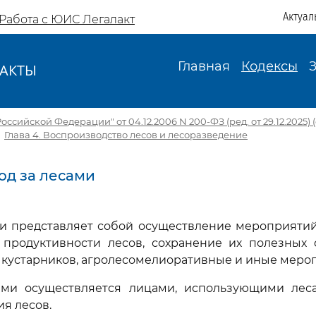
Актуал
Работа с ЮИС Легалакт
Главная
Кодексы
АКТЫ
И
ссийской Федерации" от 04.12.2006 N 200-ФЗ (ред. от 29.12.2025) (с 
|
Глава 4. Воспроизводство лесов и лесоразведение
ход за лесами
ами представляет собой осуществление мероприяти
продуктивности лесов, сохранение их полезных 
, кустарников, агролесомелиоративные и иные мероп
сами осуществляется лицами, использующими лес
ия лесов.