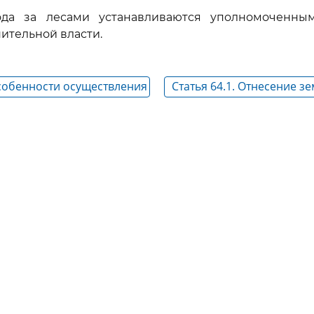
ода за лесами устанавливаются уполномоченн
ительной власти.
Особенности осуществления
Статья 64.1. Отнесение зе
вления и лесоразведения
предназначенных для
атегориями лиц
лесовосстановления, к зе
которых расположены ле