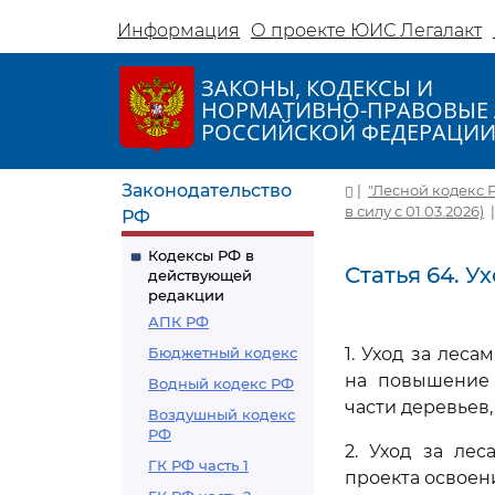
Информация
О проекте ЮИС Легалакт
ЗАКОНЫ, КОДЕКСЫ И
НОРМАТИВНО-ПРАВОВЫЕ 
РОССИЙСКОЙ ФЕДЕРАЦИ
Законодательство
|
"Лесной кодекс Ро
в силу с 01.03.2026)
РФ
Кодексы РФ в
Статья 64. У
действующей
редакции
АПК РФ
Бюджетный кодекс
1. Уход за лес
на повышение 
Водный кодекс РФ
части деревьев
Воздушный кодекс
РФ
2. Уход за ле
ГК РФ часть 1
проекта освоен