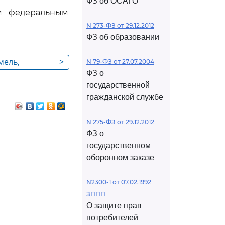
ФЗ об ОСАГО
ым федеральным
N 273-ФЗ от 29.12.2012
ФЗ об образовании
мель,
>
N 79-ФЗ от 27.07.2004
ФЗ о
государственной
млям, на
гражданской службе
са
N 275-ФЗ от 29.12.2012
ФЗ о
государственном
оборонном заказе
N2300-1 от 07.02.1992
ЗППП
О защите прав
потребителей