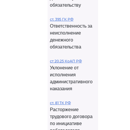
обязательству
ст. 395 ГК РФ
Ответственность за
неисполнение
денежного
обязательства
ст 20.25 КоАП РФ
Уклонение от
исполнения
административного
наказания
ст. 81 ТК РФ
Расторжение
трудового договора
по инициативе