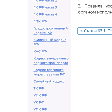
ГК РФ часть 2
3. Правила ух
ГК РФ часть 3
органом исполн
ГК РФ часть 4
ГПК РФ
Градостроительный
<
Статья 63.1. 
кодекс РФ
лесовосстано
Жилищный кодекс
отдельными к
РФ
КАС РФ
Кодекс внутреннего
водного транспорта
Кодекс торгового
мореплавания РФ
Семейный кодекс
ТК РФ
УИК РФ
УК РФ
УПК РФ