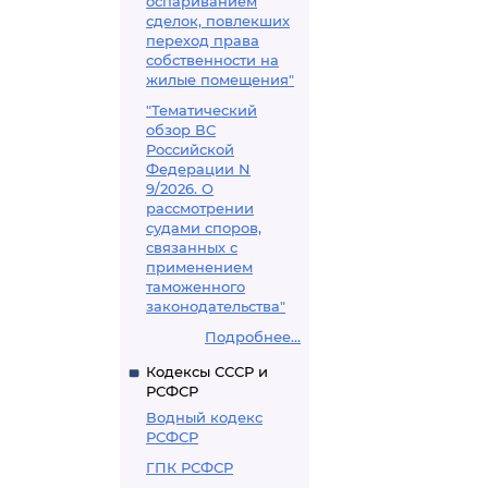
оспариванием
сделок, повлекших
переход права
собственности на
жилые помещения"
"Тематический
обзор ВС
Российской
Федерации N
9/2026. О
рассмотрении
судами споров,
связанных с
применением
таможенного
законодательства"
Подробнее...
Кодексы СССР и
РСФСР
Водный кодекс
РСФСР
ГПК РСФСР