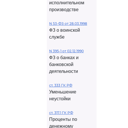
исполнительном
производстве
N 53-ФЗ от 28.03.1998
ФЗ о воинской
службе
N 395-1 от 02.12.1990
ФЗ о банках и
банковской
деятельности
ст. 333 ГК РФ
Уменьшение
неустойки
ст. 317.1 ГК РФ
Проценты по
денежному