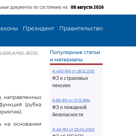
ьные документы по состоянию на:
08 августа 2026
Законы
Президент
Правительство
Популярные статьи
изм. и доп., вступ.
и материалы
N 400-ФЗ от 28.12.2013
ФЗ о страховых
пенсиях
й, направленных
N 69-ФЗ от 21.12.1994
функций (рубка
ФЗ о пожарной
риятия).
безопасности
а на основании
N 40-ФЗ от 25.04.2002