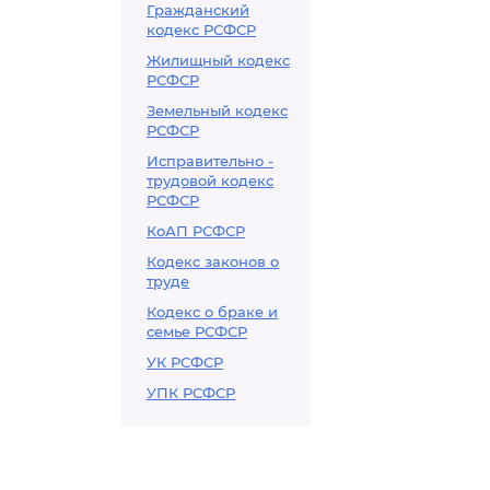
Гражданский
кодекс РСФСР
Жилищный кодекс
РСФСР
Земельный кодекс
РСФСР
Исправительно -
трудовой кодекс
РСФСР
КоАП РСФСР
Кодекс законов о
труде
Кодекс о браке и
семье РСФСР
УК РСФСР
УПК РСФСР