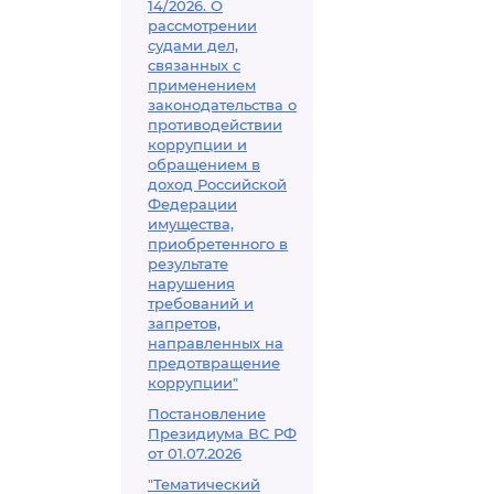
14/2026. О
рассмотрении
судами дел,
связанных с
применением
законодательства о
противодействии
коррупции и
обращением в
доход Российской
Федерации
имущества,
приобретенного в
результате
нарушения
требований и
запретов,
направленных на
предотвращение
коррупции"
Постановление
Президиума ВС РФ
от 01.07.2026
"Тематический