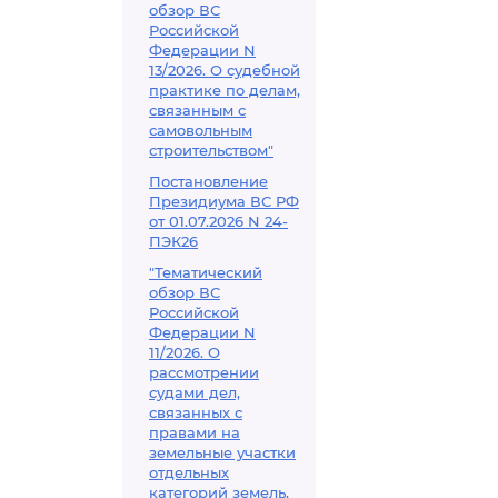
обзор ВС
Российской
Федерации N
13/2026. О судебной
практике по делам,
связанным с
самовольным
строительством"
Постановление
Президиума ВС РФ
от 01.07.2026 N 24-
ПЭК26
"Тематический
обзор ВС
Российской
Федерации N
11/2026. О
рассмотрении
судами дел,
связанных с
правами на
земельные участки
отдельных
категорий земель,