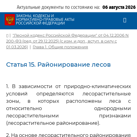
Актуальные документы по состоянию на:
06 августа 2026
ЗАКОНЫ, КОДЕКСЫ И
НОРМАТИВНО-ПРАВОВЫЕ АКТЫ
РОССИЙСКОЙ ФЕДЕРАЦИИ
|
"Лесной кодекс Российской Федерации" от 04.12.2006 N
200-ФЗ (ред. от 29.12.2025) (с изм. и доп., вступ. в силу с
01.03.2026)
|
Глава 1. Общие положения
Статья 15. Районирование лесов
1. В зависимости от природно-климатических
условий определяются лесорастительные
зоны, в которых расположены леса с
относительно однородными
лесорастительными признаками
(лесорастительное районирование).
2. На основе лесорастительного районирования