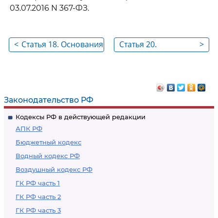
03.07.2016 N 367-ФЗ.
<
Статья 18. Основания
Статья 20.
>
государственной
Основания
регистрации судна
продления сроков
(строящегося судна)
осуществления
и прав на него
государственной
Законодательство РФ
регистрации прав
Кодексы РФ в действующей редакции
на судно и сделок с
АПК РФ
ним
Бюджетный кодекс
Водный кодекс РФ
Воздушный кодекс РФ
ГК РФ часть 1
ГК РФ часть 2
ГК РФ часть 3