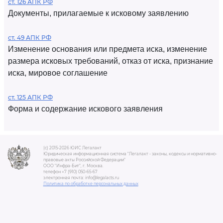
ст. 126 АПК РФ
Документы, прилагаемые к исковому заявлению
ст. 49 АПК РФ
Изменение основания или предмета иска, изменение
размера исковых требований, отказ от иска, признание
иска, мировое соглашение
ст. 125 АПК РФ
Форма и содержание искового заявления
(c) 2015-2026 ЮИС Легалакт
Юридическая информационная система "Легалакт - законы, кодексы и нормативно-
правовые акты Российской Федерации"
ООО "Инфра-Бит", г. Москва.
телефон +7 (910) 050-65-67
электронная почта: info@legalacts.ru
Политика по обработке персональных данных