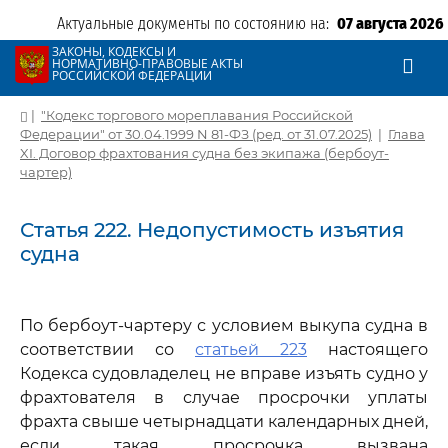
Актуальные документы по состоянию на:
07 августа 2026
ЗАКОНЫ, КОДЕКСЫ И
НОРМАТИВНО-ПРАВОВЫЕ АКТЫ
РОССИЙСКОЙ ФЕДЕРАЦИИ
|
"Кодекс торгового мореплавания Российской
Федерации" от 30.04.1999 N 81-ФЗ (ред. от 31.07.2025)
|
Глава
XI. Договор фрахтования судна без экипажа (бербоут-
чартер)
Статья 222. Недопустимость изъятия
судна
По бербоут-чартеру с условием выкупа судна в
соответствии со
статьей 223
настоящего
Кодекса судовладелец не вправе изъять судно у
фрахтователя в случае просрочки уплаты
фрахта свыше четырнадцати календарных дней,
если такая просрочка вызвана