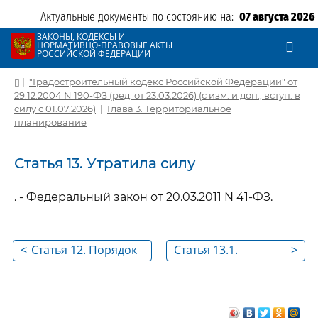
Актуальные документы по состоянию на:
07 августа 2026
ЗАКОНЫ, КОДЕКСЫ И
НОРМАТИВНО-ПРАВОВЫЕ АКТЫ
РОССИЙСКОЙ ФЕДЕРАЦИИ
|
"Градостроительный кодекс Российской Федерации" от
29.12.2004 N 190-ФЗ (ред. от 23.03.2026) (с изм. и доп., вступ. в
силу с 01.07.2026)
|
Глава 3. Территориальное
планирование
Статья 13. Утратила силу
. - Федеральный закон от 20.03.2011 N 41-ФЗ.
<
Статья 12. Порядок
Статья 13.1.
>
согласования
Содержание
проекта схемы
документа
территориального
территориального