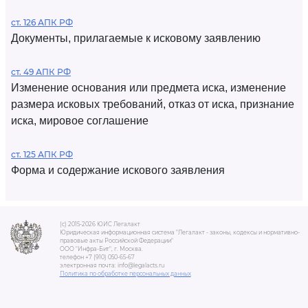
ст. 126 АПК РФ
Документы, прилагаемые к исковому заявлению
ст. 49 АПК РФ
Изменение основания или предмета иска, изменение
размера исковых требований, отказ от иска, признание
иска, мировое соглашение
ст. 125 АПК РФ
Форма и содержание искового заявления
(c) 2015-2026 ЮИС Легалакт
Юридическая информационная система "Легалакт - законы, кодексы и нормативно-
правовые акты Российской Федерации"
ООО "Инфра-Бит", г. Москва.
телефон +7 (910) 050-65-67
электронная почта: info@legalacts.ru
Политика по обработке персональных данных