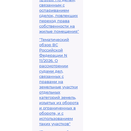
связанным с
оспариванием
сделок, повлекших
переход права
собственности на
жилые помещения"
"Тематический
обзор ВС
Российской
Федерации N
11/2026. О
рассмотрении
судами дел,
связанных с
правами на
земельные участки
отдельных
категорий земель,
изъятых из оборота
и ограниченных в
обороте, и с
использованием
таких участков"