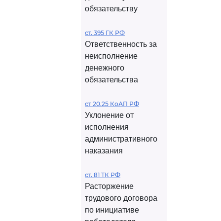
обязательству
ст. 395 ГК РФ
Ответственность за
неисполнение
денежного
обязательства
ст 20.25 КоАП РФ
Уклонение от
исполнения
административного
наказания
ст. 81 ТК РФ
Расторжение
трудового договора
по инициативе