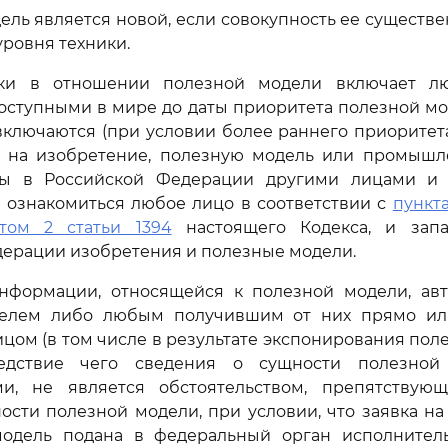
дель является новой, если совокупность ее существ
уровня техники.
ики в отношении полезной модели включает лю
ступными в мире до даты приоритета полезной мо
включаются (при условии более раннего приоритета
а на изобретение, полезную модель или промышл
ны в Российской Федерации другими лицами и 
 ознакомиться любое лицо в соответствии с
пункт
том 2 статьи 1394
настоящего Кодекса, и запа
ерации изобретения и полезные модели.
информации, относящейся к полезной модели, ав
телем либо любым получившим от них прямо ил
ом (в том числе в результате экспонирования пол
следствие чего сведения о сущности полезной
и, не является обстоятельством, препятству
ости полезной модели, при условии, что заявка на
одель подана в федеральный орган исполнител