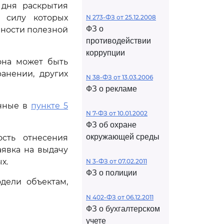
 дня раскрытия
в силу которых
N 273-ФЗ от 25.12.2008
ФЗ о
ности полезной
противодействии
коррупции
она может быть
анении, других
N 38-ФЗ от 13.03.2006
ФЗ о рекламе
анные в
пункте 5
N 7-ФЗ от 10.01.2002
ФЗ об охране
окружающей среды
сть отнесения
аявка на выдачу
х.
N 3-ФЗ от 07.02.2011
ФЗ о полиции
дели объектам,
N 402-ФЗ от 06.12.2011
ФЗ о бухгалтерском
учете