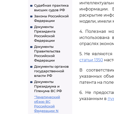
интеллектуаль
Судебная практика
информации. Б
высших судов РФ
раскрытие инф
Законы Российской
Федерации
модели, имели м
Документы
4. Полезная м
Президента
Российской
использована 
Федерации
отраслях эконо
Документы
Правительства
5. Не являются
Российской
статьи 1350
наст
Федерации
Документы органов
В соответств
государственной
власти РФ
указанных объе
Документы
патента на поле
Президиума и
Пленума ВС РФ
6. Не предост
"Тематический
указанным в
пу
обзор ВС
Российской
Федерации N