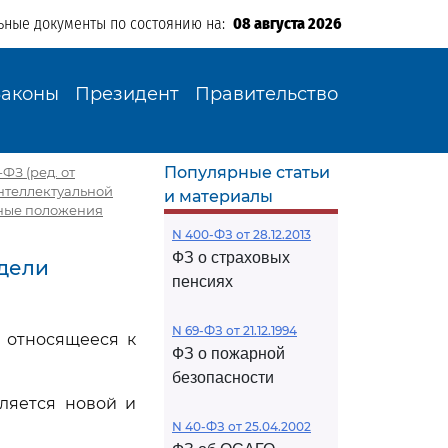
ьные документы по состоянию на:
08 августа 2026
Законы
Президент
Правительство
Популярные статьи
ФЗ (ред. от
интеллектуальной
и материалы
вные положения
N 400-ФЗ от 28.12.2013
ФЗ о страховых
одели
пенсиях
N 69-ФЗ от 21.12.1994
, относящееся к
ФЗ о пожарной
безопасности
ляется новой и
N 40-ФЗ от 25.04.2002