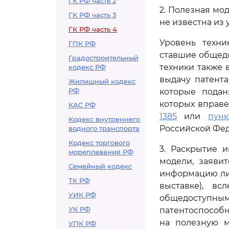
ГК РФ часть 2
2. Полезная мо
ГК РФ часть 3
не известна из 
ГК РФ часть 4
Уровень техн
ГПК РФ
ставшие общедо
Градостроительный
техники также 
кодекс РФ
выдачу патент
Жилищный кодекс
РФ
которые пода
которых вправе
КАС РФ
1385
или
пунк
Кодекс внутреннего
Российской Фед
водного транспорта
Кодекс торгового
3. Раскрытие 
мореплавания РФ
модели, заяви
Семейный кодекс
информацию лиц
ТК РФ
выставке), в
УИК РФ
общедоступным
УК РФ
патентоспособн
на полезную м
УПК РФ