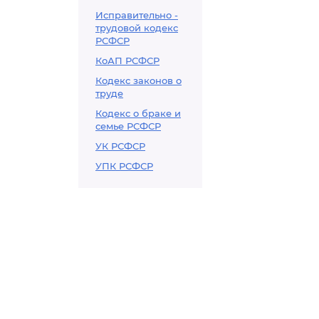
Исправительно -
трудовой кодекс
РСФСР
КоАП РСФСР
Кодекс законов о
труде
Кодекс о браке и
семье РСФСР
УК РСФСР
УПК РСФСР