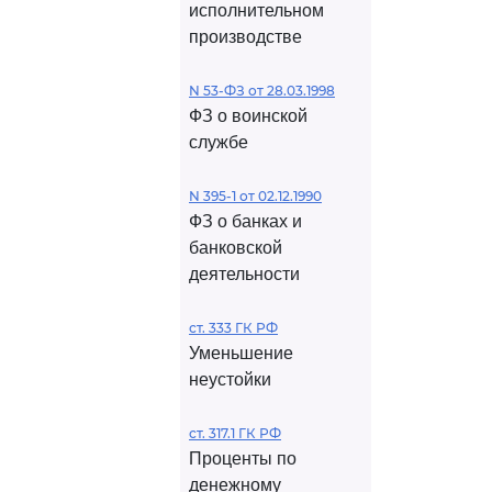
исполнительном
производстве
N 53-ФЗ от 28.03.1998
ФЗ о воинской
службе
N 395-1 от 02.12.1990
ФЗ о банках и
банковской
деятельности
ст. 333 ГК РФ
Уменьшение
неустойки
ст. 317.1 ГК РФ
Проценты по
денежному