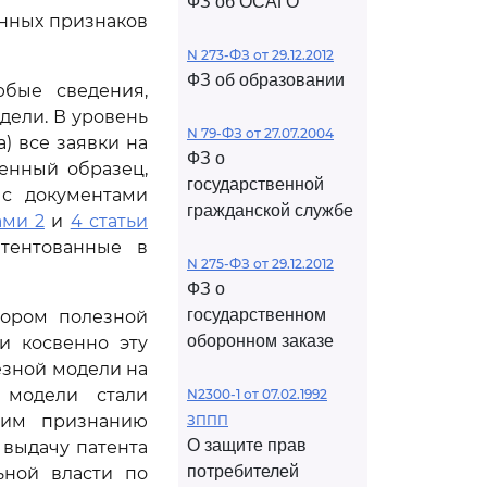
ФЗ об ОСАГО
енных признаков
N 273-ФЗ от 29.12.2012
ФЗ об образовании
бые сведения,
дели. В уровень
N 79-ФЗ от 27.07.2004
) все заявки на
ФЗ о
енный образец,
государственной
с документами
гражданской службе
ами 2
и
4 статьи
тентованные в
N 275-ФЗ от 29.12.2012
ФЗ о
государственном
тором полезной
оборонном заказе
и косвенно эту
езной модели на
 модели стали
N2300-1 от 07.02.1992
ющим признанию
ЗППП
О защите прав
 выдачу патента
потребителей
ьной власти по