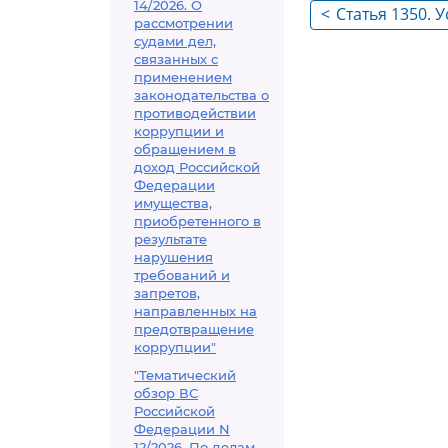
14/2026. О
<
Статья 1350. 
рассмотрении
патентоспосо
судами дел,
связанных с
применением
законодательства о
противодействии
коррупции и
обращением в
доход Российской
Федерации
имущества,
приобретенного в
результате
нарушения
требований и
запретов,
направленных на
предотвращение
коррупции"
"Тематический
обзор ВС
Российской
Федерации N
12/2026. По делам,