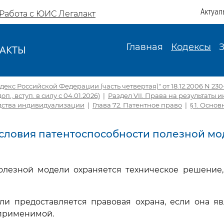
Актуал
Работа с ЮИС Легалакт
Главная
Кодексы
АКТЫ
И
екс Российской Федерации (часть четвертая)" от 18.12.2006 N 230-
доп., вступ. в силу с 04.01.2026)
|
Раздел VII. Права на результаты 
едства индивидуализации
|
Глава 72. Патентное право
|
§ 1. Осно
. Условия патентоспособности полезной м
полезной модели охраняется техническое решение
ли предоставляется правовая охрана, если она яв
применимой.