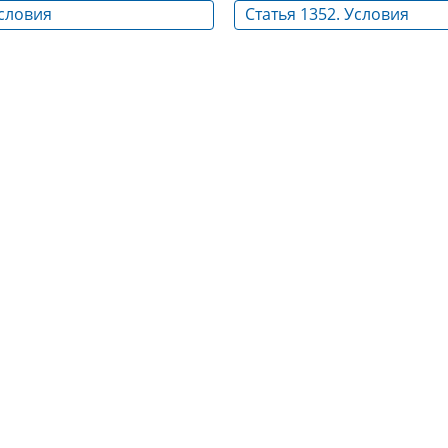
Условия
Статья 1352. Условия
бности изобретения
патентоспособности пр
образца