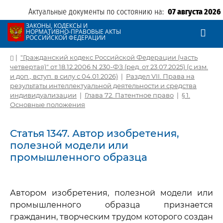
Актуальные документы по состоянию на:
07 августа 2026
ЗАКОНЫ, КОДЕКСЫ И
НОРМАТИВНО-ПРАВОВЫЕ АКТЫ
РОССИЙСКОЙ ФЕДЕРАЦИИ
|
"Гражданский кодекс Российской Федерации (часть
четвертая)" от 18.12.2006 N 230-ФЗ (ред. от 23.07.2025) (с изм.
и доп., вступ. в силу с 04.01.2026)
|
Раздел VII. Права на
результаты интеллектуальной деятельности и средства
индивидуализации
|
Глава 72. Патентное право
|
§ 1.
Основные положения
Статья 1347. Автор изобретения,
полезной модели или
промышленного образца
Автором изобретения, полезной модели или
промышленного образца признается
гражданин, творческим трудом которого создан