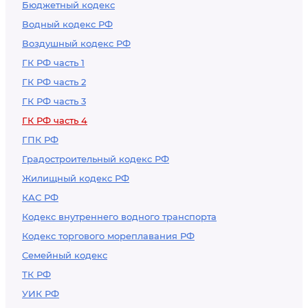
Бюджетный кодекс
территории
Водный кодекс РФ
Российской
Воздушный кодекс РФ
Федерации
ГК РФ часть 1
ГК РФ часть 2
ГК РФ часть 3
ГК РФ часть 4
ГПК РФ
Градостроительный кодекс РФ
Жилищный кодекс РФ
КАС РФ
Кодекс внутреннего водного транспорта
Кодекс торгового мореплавания РФ
Семейный кодекс
ТК РФ
УИК РФ