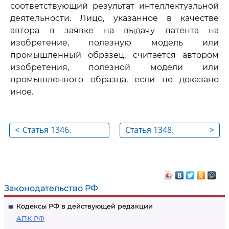
соответствующий результат интеллектуальной
деятельности. Лицо, указанное в качестве
автора в заявке на выдачу патента на
изобретение, полезную модель или
промышленный образец, считается автором
изобретения, полезной модели или
промышленного образца, если не доказано
иное.
<
Статья 1346.
Статья 1348.
>
Действие
Соавторы
исключительных
изобретения,
прав на
полезной модели
изобретения,
или
Законодательство РФ
полезные модели и
промышленного
Кодексы РФ в действующей редакции
промышленные
образца
АПК РФ
образцы на