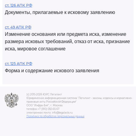
ст. 126 АПК РФ
Документы, прилагаемые к исковому заявлению
ст. 49 АПК РФ
Изменение основания или предмета иска, изменение
размера исковых требований, отказ от иска, признание
иска, мировое соглашение
ст. 125 АПК РФ
Форма и содержание искового заявления
(c) 2015-2026 ЮИС Легалакт
Юридическая информационная система "Легалакт - законы, кодексы и нормативно-
правовые акты Российской Федерации"
ООО "Инфра-Бит", г. Москва.
телефон +7 (910) 050-65-67
электронная почта: info@legalacts.ru
Политика по обработке персональных данных