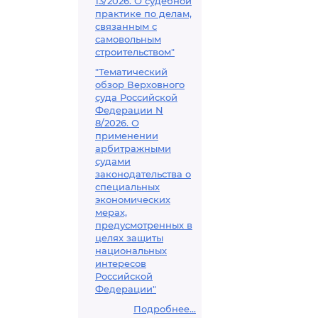
13/2026. О судебной
практике по делам,
связанным с
самовольным
строительством"
"Тематический
обзор Верховного
суда Российской
Федерации N
8/2026. О
применении
арбитражными
судами
законодательства о
специальных
экономических
мерах,
предусмотренных в
целях защиты
национальных
интересов
Российской
Федерации"
Подробнее...