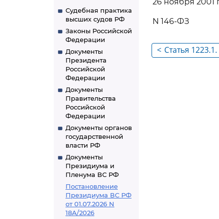
26 ноября 2001 
Судебная практика
высших судов РФ
N 146-ФЗ
Законы Российской
Федерации
<
Статья 1223.1
Документы
Президента
обязательств
Российской
вследствие п
Федерации
вследствие н
Документы
Правительства
обогащения
Российской
Федерации
Документы органов
государственной
власти РФ
Документы
Президиума и
Пленума ВС РФ
Постановление
Президиума ВС РФ
от 01.07.2026 N
18А/2026