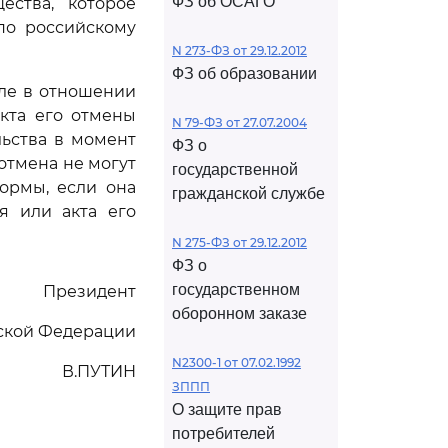
ФЗ об ОСАГО
ества, которое
по российскому
N 273-ФЗ от 29.12.2012
ФЗ об образовании
сле в отношении
кта его отмены
N 79-ФЗ от 27.07.2004
льства в момент
ФЗ о
отмена не могут
государственной
ормы, если она
гражданской службе
я или акта его
N 275-ФЗ от 29.12.2012
ФЗ о
государственном
Президент
оборонном заказе
ской Федерации
N2300-1 от 07.02.1992
В.ПУТИН
ЗППП
О защите прав
потребителей