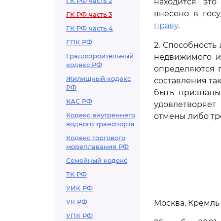
ГК РФ часть 2
находится это
внесено в гос
ГК РФ часть 3
праву
.
ГК РФ часть 4
ГПК РФ
2. Способность
Градостроительный
недвижимого и
кодекс РФ
определяются п
Жилищный кодекс
составления та
РФ
быть признаны
КАС РФ
удовлетворяет
Кодекс внутреннего
отмены либо т
водного транспорта
Кодекс торгового
мореплавания РФ
Семейный кодекс
ТК РФ
УИК РФ
УК РФ
Москва, Кремль
УПК РФ