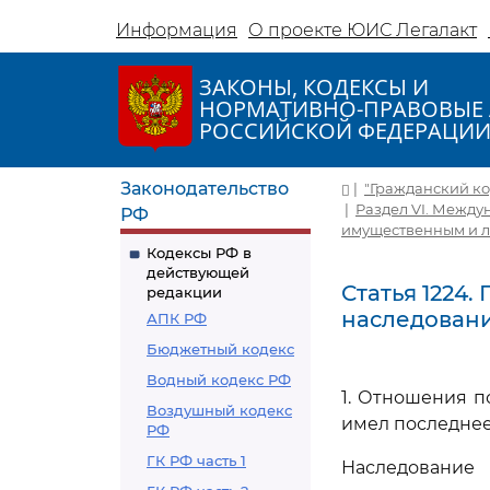
Информация
О проекте ЮИС Легалакт
ЗАКОНЫ, КОДЕКСЫ И
НОРМАТИВНО-ПРАВОВЫЕ 
РОССИЙСКОЙ ФЕДЕРАЦИ
Законодательство
|
"Гражданский код
|
Раздел VI. Между
РФ
имущественным и 
Кодексы РФ в
действующей
Статья 1224
редакции
наследован
АПК РФ
Бюджетный кодекс
Водный кодекс РФ
1. Отношения п
Воздушный кодекс
имел последнее
РФ
ГК РФ часть 1
Наследование