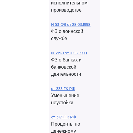
исполнительном
производстве
N 53-ФЗ от 28.03.1998
ФЗ о воинской
службе
N 395-1 от 02.12.1990
ФЗ о банках и
банковской
деятельности
ст. 333 ГК РФ
Уменьшение
неустойки
ст. 317.1 ГК РФ
Проценты по
денежному