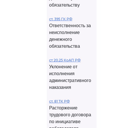
обязательству
ст. 395 ГК РФ
Ответственность за
неисполнение
денежного
обязательства
ст 20.25 КоАП РФ
Уклонение от
исполнения
административного
наказания
ст. 81 ТК РФ
Расторжение
трудового договора
по инициативе