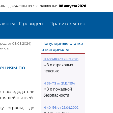
ьные документы по состоянию на:
08 августа 2026
Законы
Президент
Правительство
Популярные статьи
ред. от 08.08.2024)
нию к
и материалы
N 400-ФЗ от 28.12.2013
ФЗ о страховых
шениям по
пенсиях
N 69-ФЗ от 21.12.1994
ФЗ о пожарной
е наследодатель
безопасности
тоящей статьей.
у страны, где
N 40-ФЗ от 25.04.2002