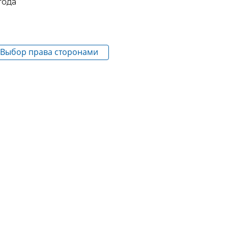
года
. Выбор права сторонами
а, возникающего
ричинения вреда или
еосновательного