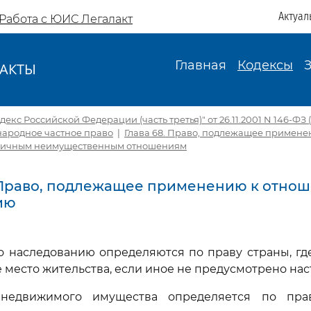
Актуал
Работа с ЮИС Легалакт
Главная
Кодексы
АКТЫ
И
екс Российской Федерации (часть третья)" от 26.11.2001 N 146-ФЗ (
народное частное право
|
Глава 68. Право, подлежащее примене
личным неимущественным отношениям
. Право, подлежащее применению к отно
ию
о наследованию определяются по праву страны, гд
 место жительства, если иное не предусмотрено нас
 недвижимого имущества определяется по прав