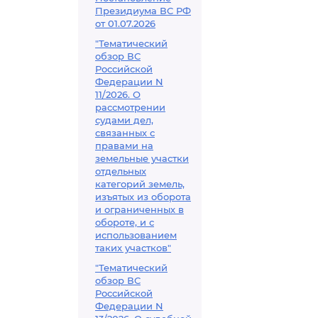
Президиума ВС РФ
от 01.07.2026
"Тематический
обзор ВС
Российской
Федерации N
11/2026. О
рассмотрении
судами дел,
связанных с
правами на
земельные участки
отдельных
категорий земель,
изъятых из оборота
и ограниченных в
обороте, и с
использованием
таких участков"
"Тематический
обзор ВС
Российской
Федерации N