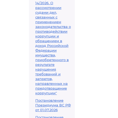
14/2026. О
рассмотрении
судами дел,
связанных с
применением
законодательства о
противодействии
коррупции и
обращением в
доход Российской
Федерации
имущества,
приобретенного в
результате
нарушения
требований и
запретов,
направленных на
предотвращение
коррупции"
Постановление
Президиума ВС РФ
от 01.07.2026
Постановление