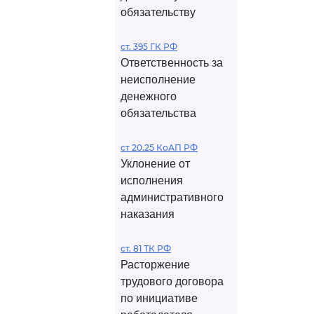
обязательству
ст. 395 ГК РФ
Ответственность за
неисполнение
денежного
обязательства
ст 20.25 КоАП РФ
Уклонение от
исполнения
административного
наказания
ст. 81 ТК РФ
Расторжение
трудового договора
по инициативе