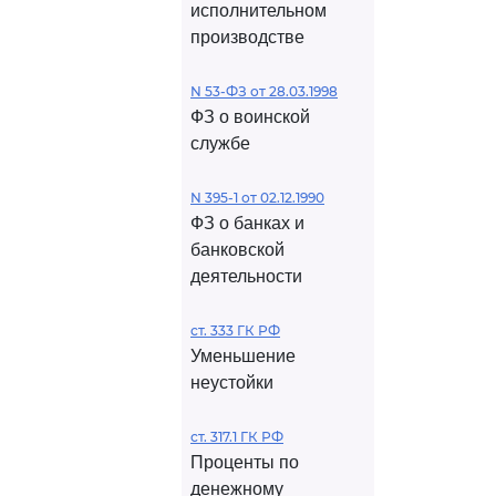
исполнительном
производстве
N 53-ФЗ от 28.03.1998
ФЗ о воинской
службе
N 395-1 от 02.12.1990
ФЗ о банках и
банковской
деятельности
ст. 333 ГК РФ
Уменьшение
неустойки
ст. 317.1 ГК РФ
Проценты по
денежному