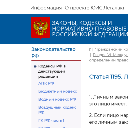
Информация
О проекте ЮИС Легалакт
ЗАКОНЫ, КОДЕКСЫ И
НОРМАТИВНО-ПРАВОВЫЕ 
РОССИЙСКОЙ ФЕДЕРАЦИ
Законодательство
|
"Гражданский код
|
Раздел VI. Между
РФ
определении право
Кодексы РФ в
действующей
Статья 1195.
редакции
АПК РФ
Бюджетный кодекс
1. Личным зако
Водный кодекс РФ
это лицо имеет.
Воздушный кодекс
РФ
2. Если лицо н
ГК РФ часть 1
его личным зак