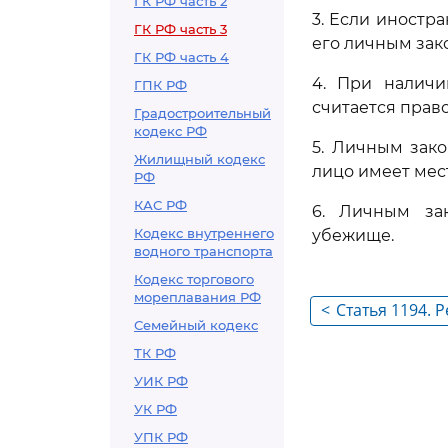
ГК РФ часть 2
3. Если иностр
ГК РФ часть 3
его личным зак
ГК РФ часть 4
4. При наличи
ГПК РФ
считается право
Градостроительный
кодекс РФ
5. Личным зако
Жилищный кодекс
лицо имеет мес
РФ
КАС РФ
6. Личным за
Кодекс внутреннего
убежище.
водного транспорта
Кодекс торгового
мореплавания РФ
<
Статья 1194. 
Семейный кодекс
ТК РФ
УИК РФ
УК РФ
УПК РФ