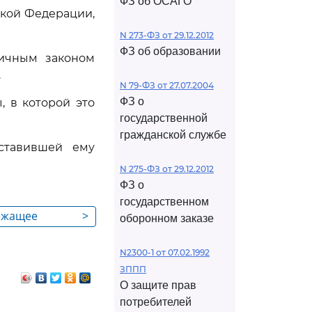
ФЗ об ОСАГО
ской Федерации,
N 273-ФЗ от 29.12.2012
ФЗ об образовании
личным законом
.
N 79-ФЗ от 27.07.2004
ФЗ о
, в которой это
государственной
гражданской службе
ставившей ему
N 275-ФЗ от 29.12.2012
ФЗ о
государственном
лежащее
>
оборонном заказе
лении
бности
N2300-1 от 07.02.1992
ЗППП
О защите прав
потребителей