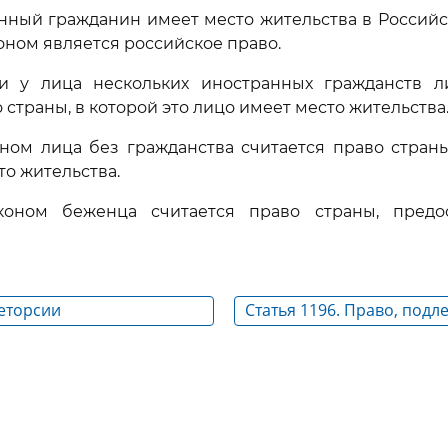
анный гражданин имеет место жительства в Россий
оном является российское право.
и у лица нескольких иностранных гражданств 
 страны, в которой это лицо имеет место жительства
ном лица без гражданства считается право страны
то жительства.
коном беженца считается право страны, предо
Реторсии
Статья 1196. Право, под
применению при опреде
гражданской правоспосо
физического лица