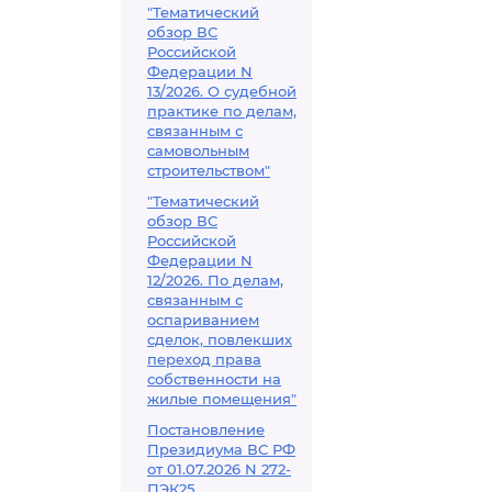
"Тематический
обзор ВС
Российской
Федерации N
13/2026. О судебной
практике по делам,
связанным с
самовольным
строительством"
"Тематический
обзор ВС
Российской
Федерации N
12/2026. По делам,
связанным с
оспариванием
сделок, повлекших
переход права
собственности на
жилые помещения"
Постановление
Президиума ВС РФ
от 01.07.2026 N 272-
ПЭК25