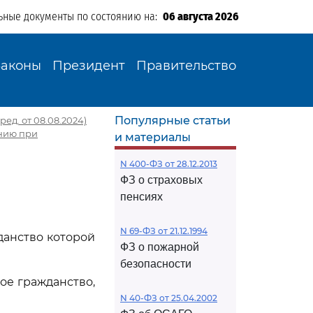
ьные документы по состоянию на:
06 августа 2026
Законы
Президент
Правительство
Популярные статьи
ред. от 08.08.2024)
ению при
и материалы
N 400-ФЗ от 28.12.2013
ФЗ о страховых
пенсиях
N 69-ФЗ от 21.12.1994
данство которой
ФЗ о пожарной
безопасности
ое гражданство,
N 40-ФЗ от 25.04.2002