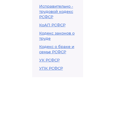
Исправительно -
трудовой кодекс
РСФСР
КоАП РСФСР
Кодекс законов о
труде
Кодекс о браке и
семье РСФСР
УК РСФСР
УПК РСФСР