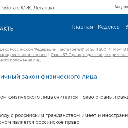
Актуал
Работа с ЮИС Легалакт
Главная
Кодексы
АКТЫ
И
екс Российской Федерации (часть третья)" от 26.11.2001 N 146-ФЗ (
народное частное право
|
Глава 67. Право, подлежащее примен
вого положения лиц
 Личный закон физического лица
ном физического лица считается право страны, граж
аряду с российским гражданством имеет и иностранн
оном является российское право.