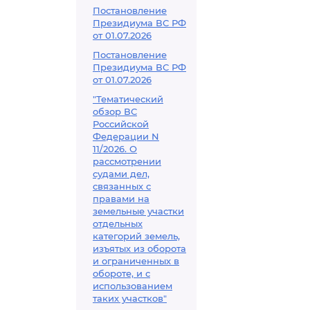
Постановление
Президиума ВС РФ
от 01.07.2026
Постановление
Президиума ВС РФ
от 01.07.2026
"Тематический
обзор ВС
Российской
Федерации N
11/2026. О
рассмотрении
судами дел,
связанных с
правами на
земельные участки
отдельных
категорий земель,
изъятых из оборота
и ограниченных в
обороте, и с
использованием
таких участков"