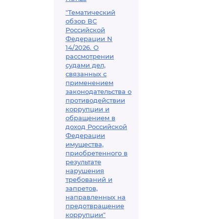
"Тематический
обзор ВС
Российской
Федерации N
14/2026. О
рассмотрении
судами дел,
связанных с
применением
законодательства о
противодействии
коррупции и
обращением в
доход Российской
Федерации
имущества,
приобретенного в
результате
нарушения
требований и
запретов,
направленных на
предотвращение
коррупции"