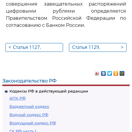
совершения завещательных распоряжений
цифровыми рублями определяется
Правительством Российской Федерации по
согласованию с Банком России.
<
Статья 1127.
Статья 1129.
>
Завещания,
Завещание в
приравниваемые к
чрезвычайных
нотариально
обстоятельствах
удостоверенным
Законодательство РФ
завещаниям
Кодексы РФ в действующей редакции
АПК РФ
Бюджетный кодекс
Водный кодекс РФ
Воздушный кодекс РФ
ГК РФ часть 1