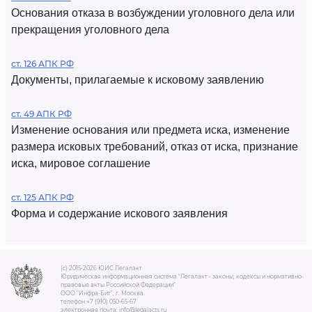
Основания отказа в возбуждении уголовного дела или
прекращения уголовного дела
ст. 126 АПК РФ
Документы, прилагаемые к исковому заявлению
ст. 49 АПК РФ
Изменение основания или предмета иска, изменение
размера исковых требований, отказ от иска, признание
иска, мировое соглашение
ст. 125 АПК РФ
Форма и содержание искового заявления
(c) 2015-2026 ЮИС Легалакт
Юридическая информационная система "Легалакт - законы, кодексы и нормативно-
правовые акты Российской Федерации"
ООО "Инфра-Бит", г. Москва.
телефон +7 (910) 050-65-67
электронная почта: info@legalacts.ru