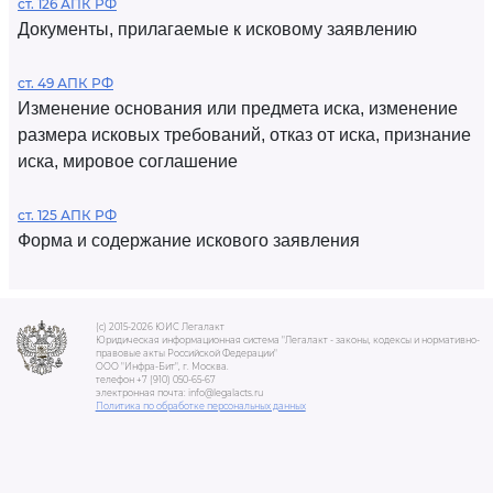
ст. 126 АПК РФ
Документы, прилагаемые к исковому заявлению
ст. 49 АПК РФ
Изменение основания или предмета иска, изменение
размера исковых требований, отказ от иска, признание
иска, мировое соглашение
ст. 125 АПК РФ
Форма и содержание искового заявления
(c) 2015-2026 ЮИС Легалакт
Юридическая информационная система "Легалакт - законы, кодексы и нормативно-
правовые акты Российской Федерации"
ООО "Инфра-Бит", г. Москва.
телефон +7 (910) 050-65-67
электронная почта: info@legalacts.ru
Политика по обработке персональных данных