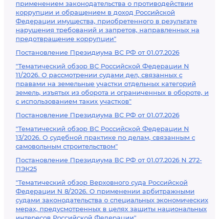
применением законодательства о противодействии
коррупции и обращением в доход Российской
Федерации имущества, приобретенного в результате
нарушения требований и запретов, направленных на
предотвращение коррупции"
Постановление Президиума ВС РФ от 01.07.2026
"Тематический обзор ВС Российской Федерации N
11/2026. О рассмотрении судами дел, связанных с
правами на земельные участки отдельных категорий
земель, изъятых из оборота и ограниченных в обороте, и
с использованием таких участков"
Постановление Президиума ВС РФ от 01.07.2026
"Тематический обзор ВС Российской Федерации N
13/2026. О судебной практике по делам, связанным с
самовольным строительством"
Постановление Президиума ВС РФ от 01.07.2026 N 272-
ПЭК25
"Тематический обзор Верховного суда Российской
Федерации N 8/2026. О применении арбитражными
судами законодательства о специальных экономических
мерах, предусмотренных в целях защиты национальных
интересов Российской Федерации"