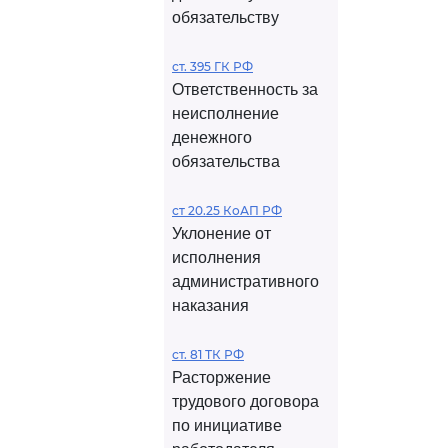
обязательству
ст. 395 ГК РФ
Ответственность за
неисполнение
денежного
обязательства
ст 20.25 КоАП РФ
Уклонение от
исполнения
административного
наказания
ст. 81 ТК РФ
Расторжение
трудового договора
по инициативе