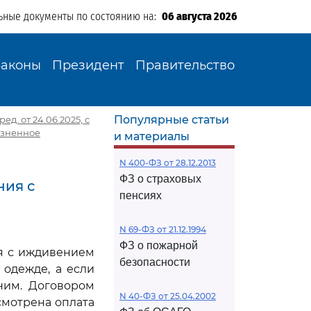
ьные документы по состоянию на:
06 августа 2026
Законы
Президент
Правительство
Популярные статьи
д. от 24.06.2025, с
жизненное
и материалы
N 400-ФЗ от 28.12.2013
ФЗ о страховых
ния с
пенсиях
N 69-ФЗ от 21.12.1994
ФЗ о пожарной
я с иждивением
безопасности
одежде, а если
 ним. Договором
N 40-ФЗ от 25.04.2002
мотрена оплата