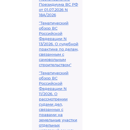
Президиума ВС РФ
от 01.07.2026 N
18А/2026
"Тематический
обзор ВС
Российской
Федерации N
13/2026. О судебной
практике по делам,
связанным с
самовольным
строительством"
"Тематический
обзор ВС
Российской
Федерации N
11/2026. О
рассмотрении
судами дел,
связанных с
правами на
земельные участки
отдельных