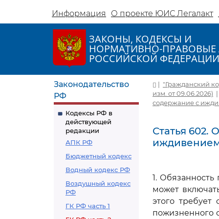
Информация
О проекте ЮИС Легалакт
ЗАКОНЫ, КОДЕКСЫ И
НОРМАТИВНО-ПРАВОВЫЕ 
РОССИЙСКОЙ ФЕДЕРАЦИ
Законодательство
|
"Гражданский код
изм. от 09.06.2026)
РФ
содержание с ижд
Кодексы РФ в
действующей
Статья 602.
редакции
иждивение
АПК РФ
Бюджетный кодекс
Водный кодекс РФ
1. Обязанност
Воздушный кодекс
может включат
РФ
этого требует 
ГК РФ часть 1
пожизненного 