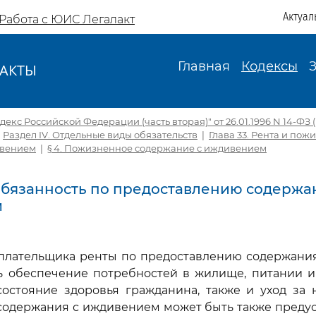
Актуал
Работа с ЮИС Легалакт
Главная
Кодексы
АКТЫ
И
екс Российской Федерации (часть вторая)" от 26.01.1996 N 14-ФЗ (ре
|
Раздел IV. Отдельные виды обязательств
|
Глава 33. Рента и по
ивением
|
§ 4. Пожизненное содержание с иждивением
 Обязанность по предоставлению содержа
м
ь плательщика ренты по предоставлению содержани
ь обеспечение потребностей в жилище, питании и 
состояние здоровья гражданина, также и уход за
содержания с иждивением может быть также предус