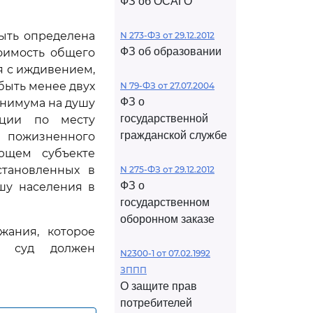
ФЗ об ОСАГО
ыть определена
N 273-ФЗ от 29.12.2012
ФЗ об образовании
оимость общего
я с иждивением,
быть менее двух
N 79-ФЗ от 27.07.2004
ФЗ о
инимума на душу
государственной
ации по месту
гражданской службе
 пожизненного
ющем субъекте
становленных в
N 275-ФЗ от 29.12.2012
ФЗ о
шу населения в
государственном
оборонном заказе
жания, которое
у, суд должен
N2300-1 от 07.02.1992
ЗППП
О защите прав
потребителей