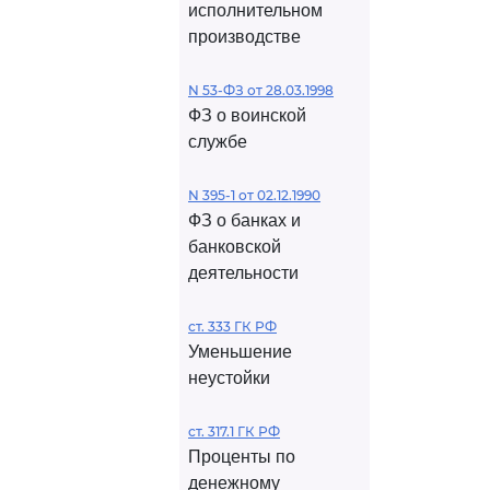
исполнительном
производстве
N 53-ФЗ от 28.03.1998
ФЗ о воинской
службе
N 395-1 от 02.12.1990
ФЗ о банках и
банковской
деятельности
ст. 333 ГК РФ
Уменьшение
неустойки
ст. 317.1 ГК РФ
Проценты по
денежному