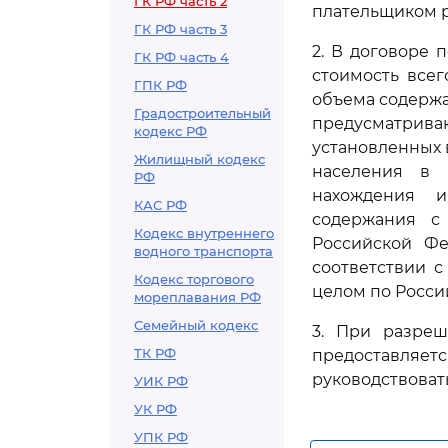
ГК РФ часть 2
плательщиком р
ГК РФ часть 3
2. В договоре
ГК РФ часть 4
стоимость все
ГПК РФ
объема содержа
Градостроительный
предусматриваю
кодекс РФ
установленных 
Жилищный кодекс
населения в 
РФ
нахождения и
КАС РФ
содержания с
Кодекс внутреннего
Российской Фе
водного транспорта
соответствии 
Кодекс торгового
целом по Росси
мореплавания РФ
Семейный кодекс
3. При разреш
ТК РФ
предоставляе
руководствоват
УИК РФ
УК РФ
УПК РФ