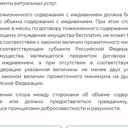
енты ритуальных услуг.
 пожизненного содержания с иждивением должна б
го объема содержания с иждивением. При этом ст
ния в месяц по договору пожизненного содержани
щему отчуждение имущества бесплатно, не может 
в соответствии с законом величин прожиточного м
соответствующем субъекте Российской Федер
мущества, являющегося предметом договора
 иждивением, а при отсутствии в соответству
дерации указанной величины не менее двух у
с законом величин прожиточного минимума на ду
йской Федерации.
ении спора между сторонами об объеме содер
тся или должно предоставляться гражданин
ься принципами добросовестности и разумности.