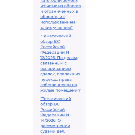
категорий земель,
изъятых из оборота
и ограниченных в
обороте, и с
использованием
таких участков"
"Тематический
обзор ВС
Российской
Федерации N
12/2026. По делам,
связанным с
оспариванием
сделок, повлекших
переход права
собственности на
жилые помещения"
"Тематический
обзор ВС
Российской
Федерации N
14/2026. О
рассмотрении
судами дел,