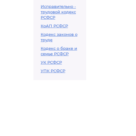
Исправительно -
трудовой кодекс
РСФСР
КоАП РСФСР
Кодекс законов о
труде
Кодекс о браке и
семье РСФСР
УК РСФСР
УПК РСФСР