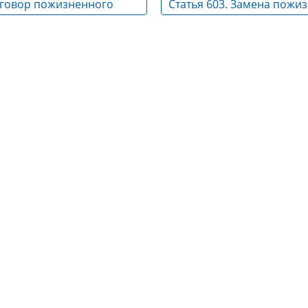
Договор пожизненного
Статья 603. Замена пожи
 иждивением
содержания периодичес
платежами