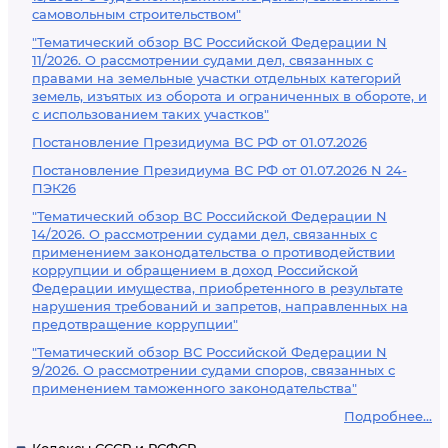
самовольным строительством"
"Тематический обзор ВС Российской Федерации N
11/2026. О рассмотрении судами дел, связанных с
правами на земельные участки отдельных категорий
земель, изъятых из оборота и ограниченных в обороте, и
с использованием таких участков"
Постановление Президиума ВС РФ от 01.07.2026
Постановление Президиума ВС РФ от 01.07.2026 N 24-
ПЭК26
"Тематический обзор ВС Российской Федерации N
14/2026. О рассмотрении судами дел, связанных с
применением законодательства о противодействии
коррупции и обращением в доход Российской
Федерации имущества, приобретенного в результате
нарушения требований и запретов, направленных на
предотвращение коррупции"
"Тематический обзор ВС Российской Федерации N
9/2026. О рассмотрении судами споров, связанных с
применением таможенного законодательства"
Подробнее...