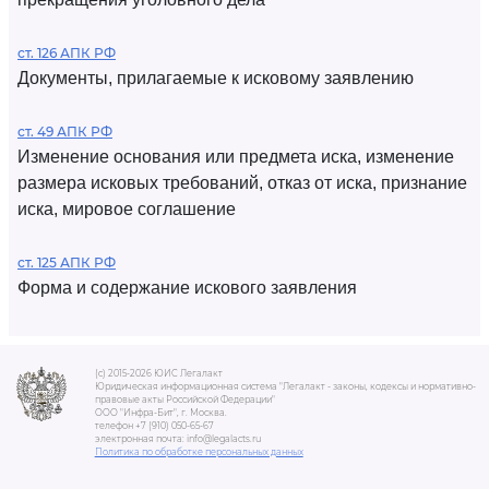
ст. 126 АПК РФ
Документы, прилагаемые к исковому заявлению
ст. 49 АПК РФ
Изменение основания или предмета иска, изменение
размера исковых требований, отказ от иска, признание
иска, мировое соглашение
ст. 125 АПК РФ
Форма и содержание искового заявления
(c) 2015-2026 ЮИС Легалакт
Юридическая информационная система "Легалакт - законы, кодексы и нормативно-
правовые акты Российской Федерации"
ООО "Инфра-Бит", г. Москва.
телефон +7 (910) 050-65-67
электронная почта: info@legalacts.ru
Политика по обработке персональных данных