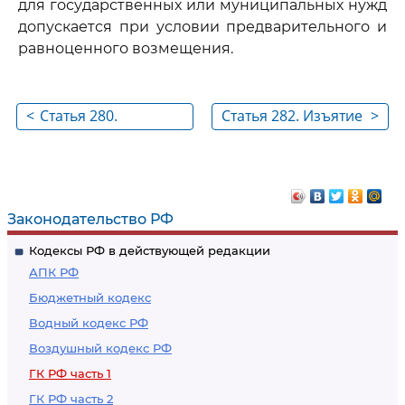
для государственных или муниципальных нужд
допускается при условии предварительного и
равноценного возмещения.
<
Статья 280.
Статья 282. Изъятие
>
Пользование и
земельного участка
распоряжение
для
земельным
государственных
участком,
или
Законодательство РФ
подлежащим
муниципальных
Кодексы РФ в действующей редакции
изъятию для
нужд по решению
АПК РФ
государственных или
суда
Бюджетный кодекс
муниципальных
Водный кодекс РФ
нужд
Воздушный кодекс РФ
ГК РФ часть 1
ГК РФ часть 2