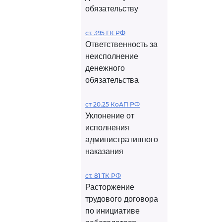
обязательству
ст. 395 ГК РФ
Ответственность за
неисполнение
денежного
обязательства
ст 20.25 КоАП РФ
Уклонение от
исполнения
административного
наказания
ст. 81 ТК РФ
Расторжение
трудового договора
по инициативе