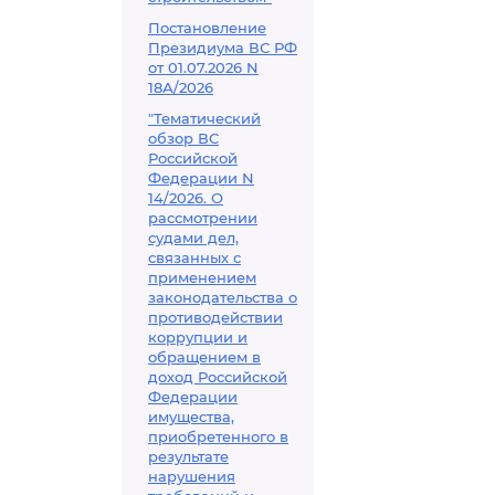
Постановление
Президиума ВС РФ
от 01.07.2026 N
18А/2026
"Тематический
обзор ВС
Российской
Федерации N
14/2026. О
рассмотрении
судами дел,
связанных с
применением
законодательства о
противодействии
коррупции и
обращением в
доход Российской
Федерации
имущества,
приобретенного в
результате
нарушения