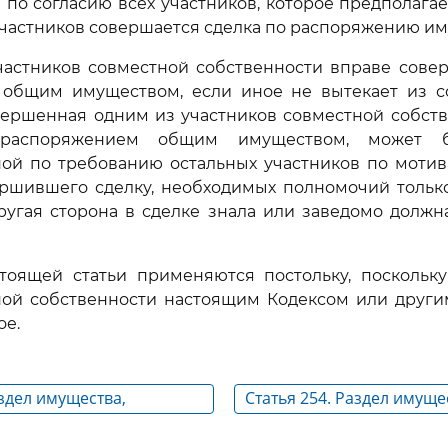
 по согласию всех участников, которое предполага
з участников совершается сделка по распоряжению и
частников совместной собственности вправе сове
общим имуществом, если иное не вытекает из с
вершенная одним из участников совместной собств
 распоряжением общим имуществом, может б
ой по требованию остальных участников по мотив
ершившего сделку, необходимых полномочий только
другая сторона в сделке знала или заведомо должн
стоящей статьи применяются постольку, поскольку
ной собственности настоящим Кодексом или други
ое.
аздел имущества,
Статья 254. Раздел имуще
 в долевой собственности,
находящегося в совмест