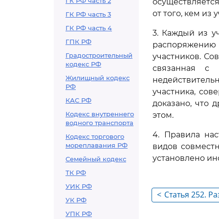
ГК РФ часть 2
осуществляется
от того, кем и
ГК РФ часть 3
ГК РФ часть 4
3. Каждый из у
ГПК РФ
распоряжению 
Градостроительный
участников. Со
кодекс РФ
связанная с
Жилищный кодекс
недействительн
РФ
участника, сов
КАС РФ
доказано, что 
Кодекс внутреннего
этом.
водного транспорта
4. Правила на
Кодекс торгового
мореплавания РФ
видов совмест
установлено ин
Семейный кодекс
ТК РФ
УИК РФ
<
Статья 252. Р
УК РФ
находящегося
УПК РФ