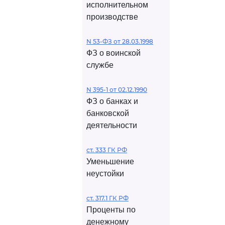
исполнительном
производстве
N 53-ФЗ от 28.03.1998
ФЗ о воинской
службе
N 395-1 от 02.12.1990
ФЗ о банках и
банковской
деятельности
ст. 333 ГК РФ
Уменьшение
неустойки
ст. 317.1 ГК РФ
Проценты по
денежному