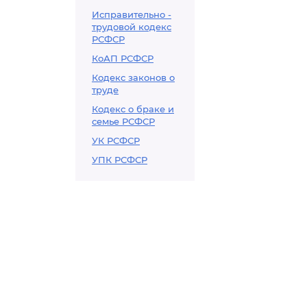
Исправительно -
трудовой кодекс
РСФСР
КоАП РСФСР
Кодекс законов о
труде
Кодекс о браке и
семье РСФСР
УК РСФСР
УПК РСФСР