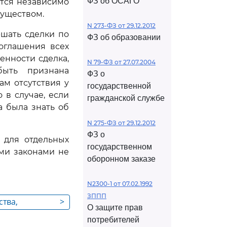
ФЗ об ОСАГО
ется независимо
муществом.
N 273-ФЗ от 29.12.2012
ршать сделки по
ФЗ об образовании
оглашения всех
енности сделка,
N 79-ФЗ от 27.07.2004
ыть признана
ФЗ о
ам отсутствия у
государственной
 в случае, если
гражданской службе
а была знать об
N 275-ФЗ от 29.12.2012
ФЗ о
 для отдельных
государственном
ми законами не
оборонном заказе
N2300-1 от 07.02.1992
ЗППП
ства,
>
О защите прав
ной
потребителей