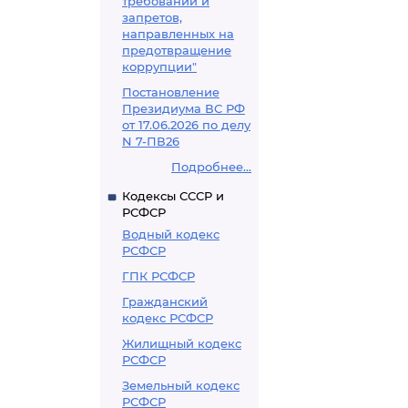
требований и
запретов,
направленных на
предотвращение
коррупции"
Постановление
Президиума ВС РФ
от 17.06.2026 по делу
N 7-ПВ26
Подробнее...
Кодексы СССР и
РСФСР
Водный кодекс
РСФСР
ГПК РСФСР
Гражданский
кодекс РСФСР
Жилищный кодекс
РСФСР
Земельный кодекс
РСФСР