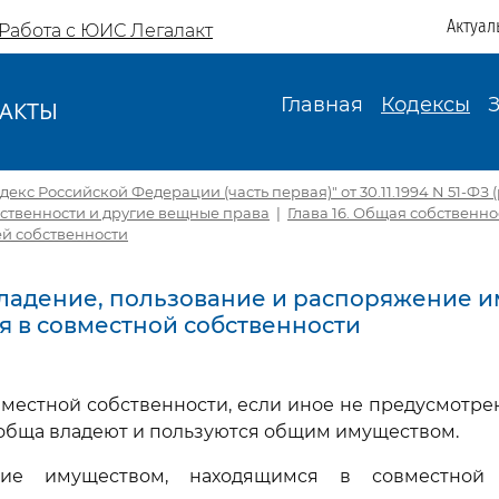
Актуал
Работа с ЮИС Легалакт
Главная
Кодексы
АКТЫ
И
екс Российской Федерации (часть первая)" от 30.11.1994 N 51-ФЗ (р
обственности и другие вещные права
|
Глава 16. Общая собственно
й собственности
 Владение, пользование и распоряжение 
 в совместной собственности
овместной собственности, если иное не предусмотр
обща владеют и пользуются общим имуществом.
ние имуществом, находящимся в совместной с