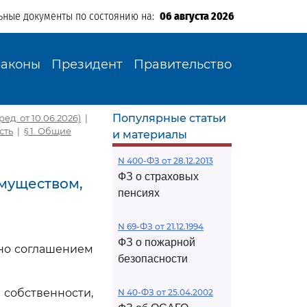
ьные документы по состоянию на:
06 августа 2026
Законы
Президент
Правительство
Популярные статьи
ед. от 10.06.2026)
|
сть
|
§ 1. Общие
и материалы
N 400-ФЗ от 28.12.2013
ФЗ о страховых
имуществом,
пенсиях
N 69-ФЗ от 21.12.1994
ФЗ о пожарной
ено соглашением
безопасности
обственности,
N 40-ФЗ от 25.04.2002