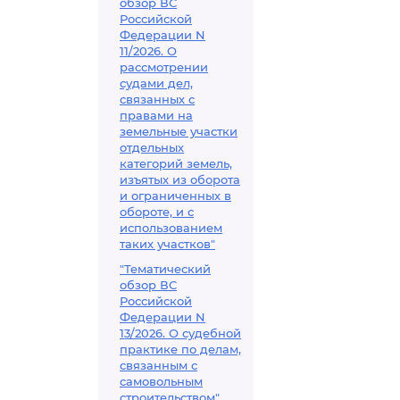
обзор ВС
Российской
Федерации N
11/2026. О
рассмотрении
судами дел,
связанных с
правами на
земельные участки
отдельных
категорий земель,
изъятых из оборота
и ограниченных в
обороте, и с
использованием
таких участков"
"Тематический
обзор ВС
Российской
Федерации N
13/2026. О судебной
практике по делам,
связанным с
самовольным
строительством"