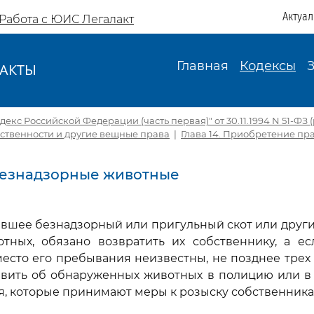
Актуа
Работа с ЮИС Легалакт
Главная
Кодексы
АКТЫ
И
екс Российской Федерации (часть первая)" от 30.11.1994 N 51-ФЗ (р
обственности и другие вещные права
|
Глава 14. Приобретение пр
 Безнадзорные животные
жавшее безнадзорный или пригульный скот или друг
тных, обязано возвратить их собственнику, а ес
есто его пребывания неизвестны, не позднее трех
явить об обнаруженных животных в полицию или в 
, которые принимают меры к розыску собственника