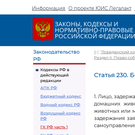
Информация
О проекте ЮИС Легалакт
ЗАКОНЫ, КОДЕКСЫ И
НОРМАТИВНО-ПРАВОВЫЕ 
РОССИЙСКОЙ ФЕДЕРАЦИ
Законодательство
|
"Гражданский код
Раздел II. Право с
РФ
Кодексы РФ в
Статья 230.
действующей
редакции
АПК РФ
Бюджетный кодекс
1. Лицо, задер
домашних живо
Водный кодекс РФ
животных или м
Воздушный кодекс
задержания за
РФ
самоуправления
ГК РФ часть 1