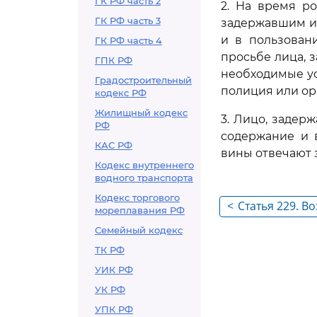
ГК РФ часть 2
2. На время р
ГК РФ часть 3
задержавшим их
и в пользован
ГК РФ часть 4
просьбе лица, 
ГПК РФ
необходимые ус
Градостроительный
полиция или ор
кодекс РФ
Жилищный кодекс
3. Лицо, задер
РФ
содержание и 
КАС РФ
вины отвечают з
Кодекс внутреннего
водного транспорта
Кодекс торгового
<
Статья 229. В
мореплавания РФ
связанных с н
Семейный кодекс
вознагражде
ТК РФ
УИК РФ
УК РФ
УПК РФ