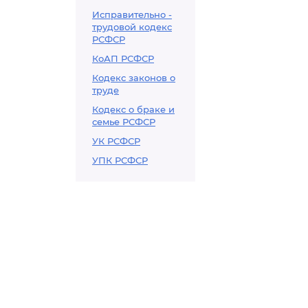
Исправительно -
трудовой кодекс
РСФСР
КоАП РСФСР
Кодекс законов о
труде
Кодекс о браке и
семье РСФСР
УК РСФСР
УПК РСФСР