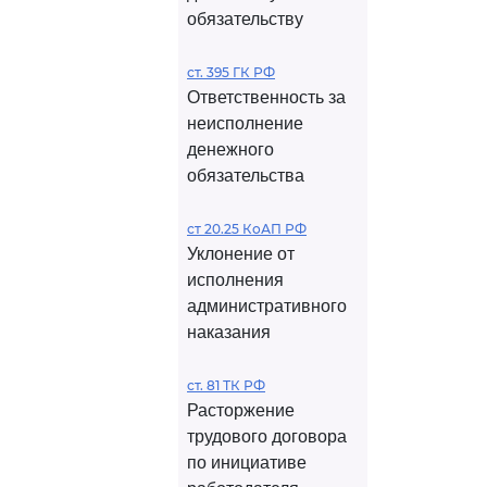
обязательству
ст. 395 ГК РФ
Ответственность за
неисполнение
денежного
обязательства
ст 20.25 КоАП РФ
Уклонение от
исполнения
административного
наказания
ст. 81 ТК РФ
Расторжение
трудового договора
по инициативе