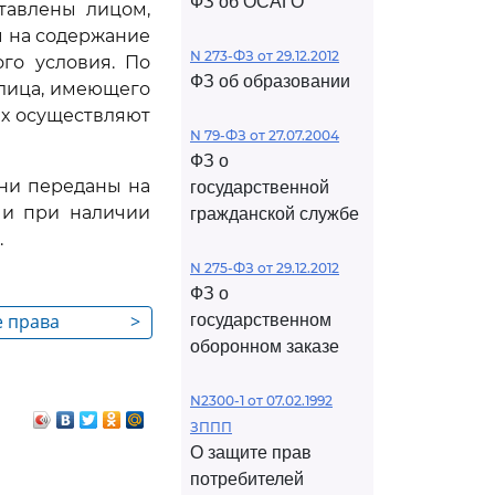
ФЗ об ОСАГО
тавлены лицом,
ы на содержание
N 273-ФЗ от 29.12.2012
го условия. По
ФЗ об образовании
 лица, имеющего
ых осуществляют
N 79-ФЗ от 27.07.2004
ФЗ о
они переданы на
государственной
 и при наличии
гражданской службе
.
N 275-ФЗ от 29.12.2012
ФЗ о
е права
>
государственном
оборонном заказе
дзорных
N2300-1 от 07.02.1992
ЗППП
О защите прав
потребителей