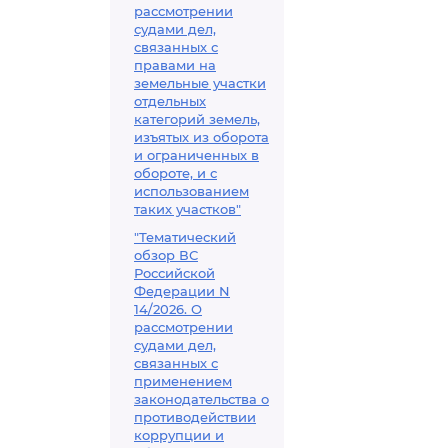
рассмотрении
судами дел,
связанных с
правами на
земельные участки
отдельных
категорий земель,
изъятых из оборота
и ограниченных в
обороте, и с
использованием
таких участков"
"Тематический
обзор ВС
Российской
Федерации N
14/2026. О
рассмотрении
судами дел,
связанных с
применением
законодательства о
противодействии
коррупции и