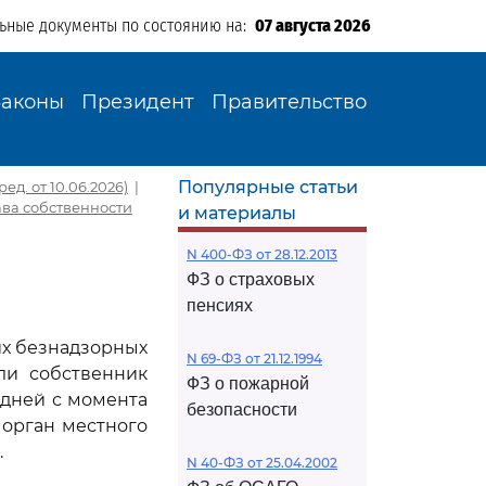
льные документы по состоянию на:
07 августа 2026
Законы
Президент
Правительство
Популярные статьи
ед. от 10.06.2026)
|
ава собственности
и материалы
N 400-ФЗ от 28.12.2013
ФЗ о страховых
пенсиях
их безнадзорных
N 69-ФЗ от 21.12.1994
ли собственник
ФЗ о пожарной
 дней с момента
безопасности
орган местного
.
N 40-ФЗ от 25.04.2002