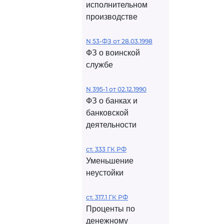
исполнительном
производстве
N 53-ФЗ от 28.03.1998
ФЗ о воинской
службе
N 395-1 от 02.12.1990
ФЗ о банках и
банковской
деятельности
ст. 333 ГК РФ
Уменьшение
неустойки
ст. 317.1 ГК РФ
Проценты по
денежному