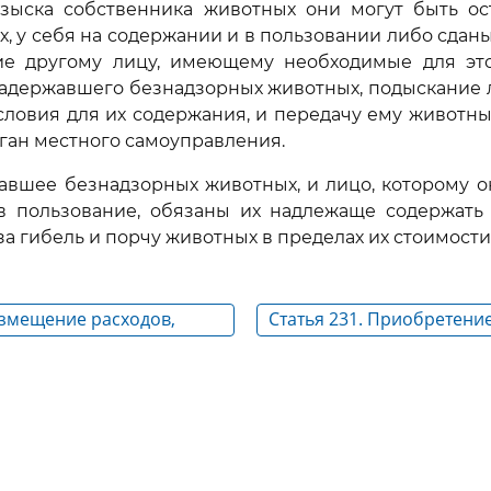
озыска собственника животных они могут быть ос
, у себя на содержании и в пользовании либо сдан
ие другому лицу, имеющему необходимые для это
задержавшего безнадзорных животных, подыскание
ловия для их содержания, и передачу ему животн
ган местного самоуправления.
жавшее безнадзорных животных, и лицо, которому 
в пользование, обязаны их надлежаще содержать
а гибель и порчу животных в пределах их стоимости
озмещение расходов,
Статья 231. Приобретени
аходкой, и
собственности на безна
ние нашедшему вещь
животных