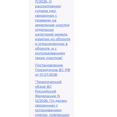
11/2026. О
рассмотрении
судами дел,
связанных с
правами на
земельные участки
отдельных
категорий земель,
изъятых из оборота
и ограниченных в
обороте, и с
использованием
таких участков"
Постановление
Президиума ВС РФ
от 01.07.2026
"Тематический
обзор ВС
Российской
Федерации N
12/2026. По делам,
связанным с
оспариванием
сделок, повлекших