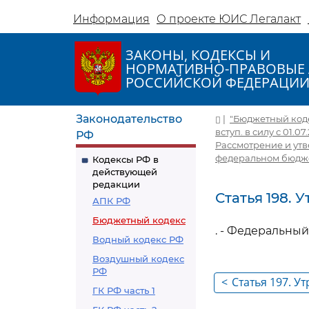
Информация
О проекте ЮИС Легалакт
ЗАКОНЫ, КОДЕКСЫ И
НОРМАТИВНО-ПРАВОВЫЕ 
РОССИЙСКОЙ ФЕДЕРАЦИ
Законодательство
|
"Бюджетный кодек
вступ. в силу с 01.07
РФ
Рассмотрение и ут
федеральном бюдж
Кодексы РФ в
действующей
редакции
Статья 198. 
АПК РФ
Бюджетный кодекс
. - Федеральный 
Водный кодекс РФ
Воздушный кодекс
РФ
<
Статья 197. Ут
ГК РФ часть 1