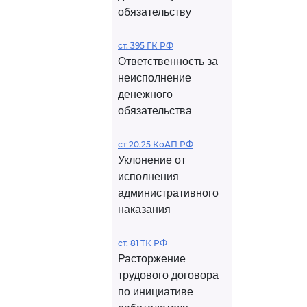
обязательству
ст. 395 ГК РФ
Ответственность за
неисполнение
денежного
обязательства
ст 20.25 КоАП РФ
Уклонение от
исполнения
административного
наказания
ст. 81 ТК РФ
Расторжение
трудового договора
по инициативе