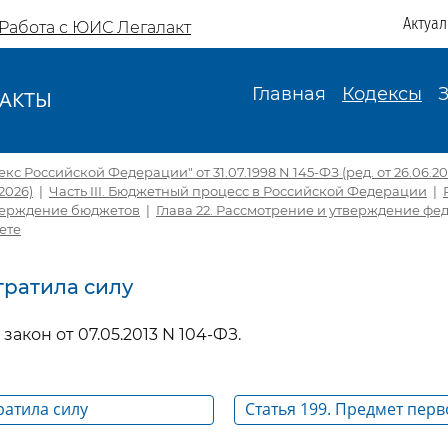
Актуа
Работа с ЮИС Легалакт
Главная
Кодексы
АКТЫ
И
с Российской Федерации" от 31.07.1998 N 145-ФЗ (ред. от 26.06.2026
.2026)
|
Часть III. Бюджетный процесс в Российской Федерации
|
верждение бюджетов
|
Глава 22. Рассмотрение и утверждение фе
ете
Утратила силу
закон от 07.05.2013 N 104-ФЗ.
ратила силу
Статья 199. Предмет перв
проекта федерального за