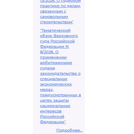
13/2026. О судебной
практике по делам,
связанным с
самовольным
строительством"
"Тематический
обзор Верховного
суда Российской
Федерации N
8/2026. О
применении
арбитражными
судами
законодательства о
специальных
экономических
мерах,
предусмотренных в
целях защиты
национальных
интересов
Российской
Федерации"
Подробнее...