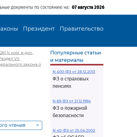
льные документы по состоянию на:
07 августа 2026
Законы
Президент
Правительство
Популярные статьи
) (с изм. и доп.,
Раздел VII.
и материалы
дерального закона о
N 400-ФЗ от 28.12.2013
ФЗ о страховых
пенсиях
N 69-ФЗ от 21.12.1994
ФЗ о пожарной
безопасности
ого чтения
>
N 40-ФЗ от 25.04.2002
кона о