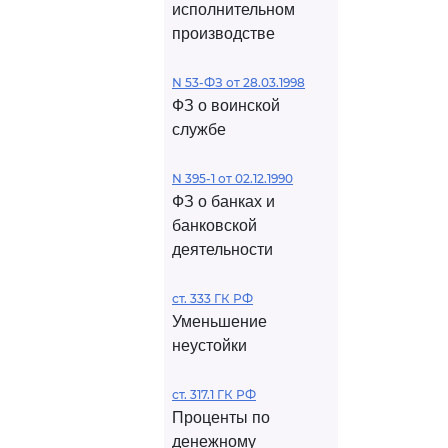
исполнительном
производстве
N 53-ФЗ от 28.03.1998
ФЗ о воинской
службе
N 395-1 от 02.12.1990
ФЗ о банках и
банковской
деятельности
ст. 333 ГК РФ
Уменьшение
неустойки
ст. 317.1 ГК РФ
Проценты по
денежному