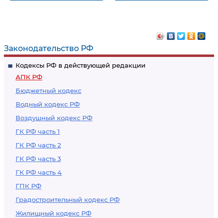
инициировать или
Компетенция
продолжать
арбитражных судов
разбирательство по
в Российской
спорам с участием
Федерации по
Законодательство РФ
лиц, в отношении
применению
Кодексы РФ в действующей редакции
которых введены
обеспечительных
АПК РФ
меры
мер по делам с
Бюджетный кодекс
ограничительного
участием
Водный кодекс РФ
характера
иностранных лиц
Воздушный кодекс РФ
ГК РФ часть 1
ГК РФ часть 2
ГК РФ часть 3
ГК РФ часть 4
ГПК РФ
Градостроительный кодекс РФ
Жилищный кодекс РФ