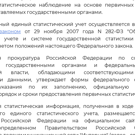
татистическое наблюдение на основе первичных 
тавляемых государственными органами.
нный единый статистический учет осуществляется в
законом
от 29 ноября 2007 года N 282-ФЗ "О
м учете и системе государственной статистик
четом положений настоящего Федерального закона.
ая прокуратура Российской Федерации по с
и государственными органами и федеральн
ной власти, обладающими соответствующим
ми данными, утверждает формы федерального с
указания по их заполнению, официальную с
орядок и сроки предоставления первичных статисти
я статистическая информация, полученная в ходе
ого единого статистического учета, размещает
 Российской Федерации на официальном сай
определенном Правительством Российской 