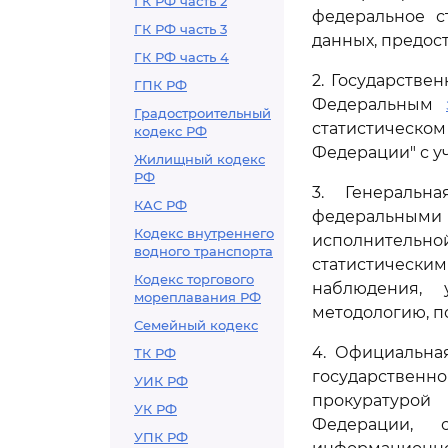
ГК РФ часть 2
федеральное с
ГК РФ часть 3
данных, предос
ГК РФ часть 4
2. Государстве
ГПК РФ
Федеральным
Градостроительный
статистическо
кодекс РФ
Федерации" с у
Жилищный кодекс
РФ
3. Генеральн
КАС РФ
федеральным
Кодекс внутреннего
исполнитель
водного транспорта
статистически
Кодекс торгового
наблюдения, 
мореплавания РФ
методологию, п
Семейный кодекс
4. Официальна
ТК РФ
государственн
УИК РФ
прокуратурой
УК РФ
Федерации, 
УПК РФ