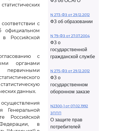
ФЗ об ОСАГО
статистических
N 273-ФЗ от 29.12.2012
ФЗ об образовании
 соответствии с
б официальном
N 79-ФЗ от 27.07.2004
и в Российской
ФЗ о
государственной
огласованию с
гражданской службе
ыми органами
и первичными
N 275-ФЗ от 29.12.2012
татистического
ФЗ о
татистическую
государственном
ческих данных.
оборонном заказе
 осуществления
N2300-1 от 07.02.1992
ся Генеральной
ЗППП
те Российской
О защите прав
Федерации, в
потребителей