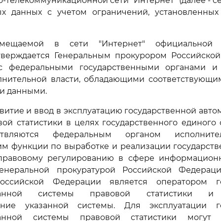
телекоммуникационной сети "Интернет" (далее - сет
х данных с учетом ограничений, установленны
мещаемой в сети "Интернет" официальной с
верждается Генеральным прокурором Российско
 с федеральными государственными органами и
лнительной власти, обладающими соответствующ
и данными.
азвитие и ввод в эксплуатацию государственной авт
ой статистики в целях государственного единого 
ствляются федеральным органом исполнител
м функции по выработке и реализации государств
правовому регулированию в сфере информационн
енеральной прокуратурой Российской Федераци
Российской Федерации является оператором го
ованной системы правовой статистики и 
ание указанной системы. Для эксплуатации го
ванной системы правовой статистики могут и