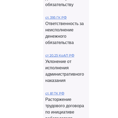
обязательству
ст. 395 ГК РФ
Ответственность за
неисполнение
денежного
обязательства
ст 20.25 КоАП РФ
Уклонение от
исполнения
административного
наказания
ст. 81 ТК РФ
Расторжение
трудового договора
по инициативе